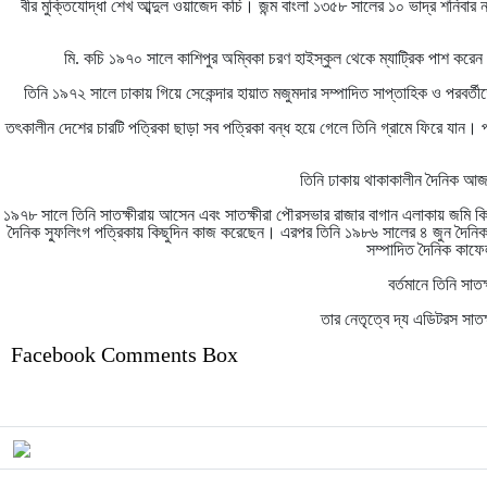
বীর মুক্তিযোদ্ধা শেখ আব্দুল ওয়াজেদ কচি। জন্ম বাংলা ১৩৫৮ সালের ১০ ভাদ্র শনিবা
মি. কচি ১৯৭০ সালে কাশিপুর অম্বিকা চরণ হাইস্কুল থেকে ম্যাট্রিক পাশ করেন
তিনি ১৯৭২ সালে ঢাকায় গিয়ে সেকেন্দার হায়াত মজুমদার সম্পাদিত সাপ্তাহিক ও পরবর্তীত
তৎকালীন দেশের চারটি পত্রিকা ছাড়া সব পত্রিকা বন্ধ হয়ে গেলে তিনি গ্রামে ফিরে যান। 
তিনি ঢাকায় থাকাকালীন দৈনিক আজা
১৯৭৮ সালে তিনি সাতক্ষীরায় আসেন এবং সাতক্ষীরা পৌরসভার রাজার বাগান এলাকায় জমি কি
দৈনিক স্ফুলিংগ পত্রিকায় কিছুদিন কাজ করেছেন। এরপর তিনি ১৯৮৬ সালের ৪ জুন দৈনিক ই
সম্পাদিত দৈনিক কাফেল
বর্তমানে তিনি সা
তার নেতৃত্বে দ্য এডিটরস সাতক্
Facebook Comments Box