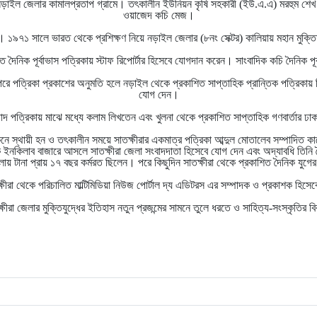
র নড়াইল জেলার কামালপ্রতাপ গ্রামে। তৎকালীন ইউনিয়ন কৃষি সহকারী (ইউ.এ.এ) মরহুম শেখ 
ওয়াজেদ কচি মেজ।
। ১৯৭১ সালে ভারত থেকে প্রশিক্ষণ নিয়ে নড়াইল জেলার (৮নং সেক্টর) কালিয়ায় মহান মুক্তিয
ে দৈনিক পূর্বাভাস পত্রিকায় স্টাফ রিপোর্টার হিসেবে যোগদান করেন। সাংবাদিক কচি দৈনিক প
পরে পত্রিকা প্রকাশের অনুমতি হলে নড়াইল থেকে প্রকাশিত সাপ্তাহিক প্রান্তিক পত্রিকায় ক
যোগ দেন।
দ পত্রিকায় মাঝে মধ্যে কলাম লিখতেন এবং খুলনা থেকে প্রকাশিত সাপ্তাহিক গণবার্তার ঢা
নে স্থায়ী হন ও তৎকালীন সময়ে সাতক্ষীরার একমাত্র পত্রিকা আব্দুল মোতালেব সম্পাদিত ক
নকিলাব বাজারে আসলে সাতক্ষীরা জেলা সংবাদদাতা হিসেবে যোগ দেন এবং অদ্যাবধি তিনি দৈন
ায় টানা প্রায় ১৭ বছর কর্মরত ছিলেন। পরে কিছুদিন সাতক্ষীরা থেকে প্রকাশিত দৈনিক যুগে
তক্ষীরা থেকে পরিচালিত মাল্টিমিডিয়া নিউজ পোর্টাল দ্য এডিটরস এর সম্পাদক ও প্রকাশক হিসে
ষীরা জেলার মুক্তিযুদ্ধের ইতিহাস নতুন প্রজন্মের সামনে তুলে ধরতে ও সাহিত্য-সংস্কৃতির বিক