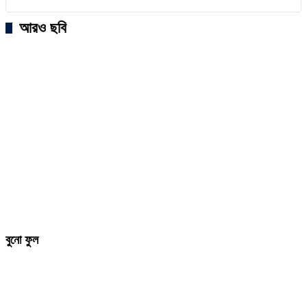
আরও ছবি
বুনো ফুল