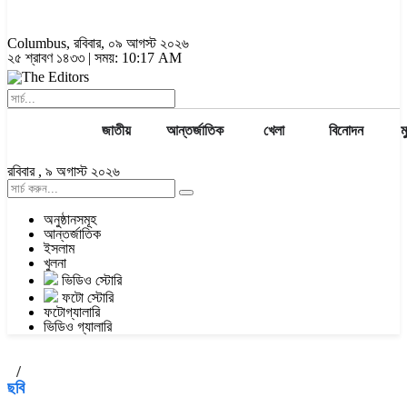
Columbus
, রবিবার, ০৯ আগস্ট ২০২৬
২৫ শ্রাবণ ১৪৩৩ | সময়:
10:17 AM
জাতীয়
আন্তর্জাতিক
খেলা
বিনোদন
ম
রবিবার , ৯ অগাস্ট ২০২৬
অনুষ্ঠানসমূহ
আন্তর্জাতিক
ইসলাম
খুলনা
ভিডিও স্টোরি
ফটো স্টোরি
ফটোগ্যালারি
ভিডিও গ্যালারি
/
ছবি