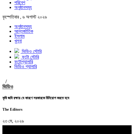
পরিবেশ
অনুষ্ঠানসমূহ
বৃহস্পতিবার , ৬ অগাস্ট ২০২৬
অনুষ্ঠানসমূহ
আন্তর্জাতিক
ইসলাম
খুলনা
ভিডিও স্টোরি
ফটো স্টোরি
ফটোগ্যালারি
ভিডিও গ্যালারি
/
ভিডিও
কৃষি জমি রক্ষায় যে কারণে সরকারকে বিনিয়োগ করতে হবে
The Editors
২৩ মে, ২০২৬