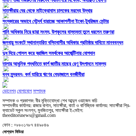
এমপি গাজী নজরুলের বিরুদ্ধে শ্যামনগরে বিক্ষোভ, অবাঞ্ছিত ঘোষণা
সাতক্ষীরায় ঘের থেকে মাইক্রোবাস চালকের মরদেহ উদ্ধার
সংস্কারের অভাবে সৌন্দর্য হারাচ্ছে আকাশলীনা ইকো-ট্যুরিজম সেন্টার
পানি অধিকার নিয়ে ছায়া সংসদ, উপকূলের বাস্তবতা তুলে ধরলেন তরুণরা
জলবায়ু সংকটে স্থানান্তরিত বস্তিবাসীর অধিকার প্রতিষ্ঠার দাবিতে মানববন্ধন
দুধ দিয়ে গোসল করে ব্রাজিল সমর্থকের আর্জেন্টিনায় যোগদান
তালায় আধুনিক পদ্ধতিতে কার্প জাতীয় মাছের রেণু উৎপাদনে সাফল্য
বন্ধ সুন্দরবন; কর্ম হারিয়ে ঋণের বেড়াজালে বনজীবীরা
ডোনেশন
যোগাযোগ
সম্পাদক
সম্পাদক ও প্রকাশক: বীর মুক্তিযোদ্ধা শেখ আব্দুল ওয়াজেদ কচি
সম্পাদকীয় কার্যালয়: রাজার বাগান, সাতক্ষীরা, বার্তা ও বাণিজ্যিক কার্যালয়: সাতক্ষীরা প্রি-
ক্যাডেট স্কুল সংলগ্ন, মুনজিতপুর, সাতক্ষীরা ই-মেইল:
theeditorsnews@gmail.com
ফোন : +৮৮০১৭৮৭ ৪৪৯৮৪৬
সোশ্যাল মিডিয়া