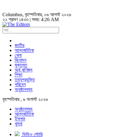
Columbus
, বৃহস্পতিবার, ০৬ আগস্ট ২০২৬
২২ শ্রাবণ ১৪৩৩ | সময়:
4:26 AM
জাতীয়
আন্তর্জাতিক
খেলা
বিনোদন
মুক্তমত
অর্থ বাণিজ্য
শিক্ষা
তথ্যপ্রযুক্তি
পরিবেশ
অনুষ্ঠানসমূহ
বৃহস্পতিবার , ৬ অগাস্ট ২০২৬
অনুষ্ঠানসমূহ
আন্তর্জাতিক
ইসলাম
খুলনা
ভিডিও স্টোরি