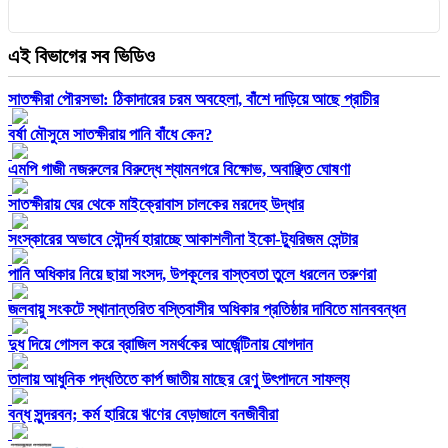
এই বিভাগের সব ভিডিও
সাতক্ষীরা পৌরসভা: ঠিকাদারের চরম অবহেলা, বাঁশে দাড়িয়ে আছে প্রাচীর
বর্ষা মৌসুমে সাতক্ষীরায় পানি বাঁধে কেন?
এমপি গাজী নজরুলের বিরুদ্ধে শ্যামনগরে বিক্ষোভ, অবাঞ্ছিত ঘোষণা
সাতক্ষীরায় ঘের থেকে মাইক্রোবাস চালকের মরদেহ উদ্ধার
সংস্কারের অভাবে সৌন্দর্য হারাচ্ছে আকাশলীনা ইকো-ট্যুরিজম সেন্টার
পানি অধিকার নিয়ে ছায়া সংসদ, উপকূলের বাস্তবতা তুলে ধরলেন তরুণরা
জলবায়ু সংকটে স্থানান্তরিত বস্তিবাসীর অধিকার প্রতিষ্ঠার দাবিতে মানববন্ধন
দুধ দিয়ে গোসল করে ব্রাজিল সমর্থকের আর্জেন্টিনায় যোগদান
তালায় আধুনিক পদ্ধতিতে কার্প জাতীয় মাছের রেণু উৎপাদনে সাফল্য
বন্ধ সুন্দরবন; কর্ম হারিয়ে ঋণের বেড়াজালে বনজীবীরা