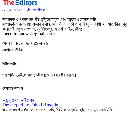
ডোনেশন
যোগাযোগ
সম্পাদক
সম্পাদক ও প্রকাশক: বীর মুক্তিযোদ্ধা শেখ আব্দুল ওয়াজেদ কচি
সম্পাদকীয় কার্যালয়: রাজার বাগান, সাতক্ষীরা, বার্তা ও বাণিজ্যিক কার্যালয়: সাতক্ষীরা প্রি-
ক্যাডেট স্কুল সংলগ্ন, মুনজিতপুর, সাতক্ষীরা ই-মেইল:
theeditorsnews@gmail.com
ফোন : +৮৮০১৭৮৭ ৪৪৯৮৪৬
সোশ্যাল মিডিয়া
নিউজলেটার
প্রতিদিন মেইলে আপডেট পেতে সাবস্ক্রাইব করুন।
মোবাইল অ্যাপস
অ্যান্ড্রয়েড
আইফোন
Developed by Fahad Hossain
এই ওয়েবসাইটের কোনো লেখা, ছবি, ভিডিও অনুমতি ছাড়া ব্যবহার বেআইনি।