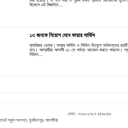
করা হয়েছে। এ পদে নারী ও পুরুষ উভয় প্রার্থীই আবেদনের সুযোগ
বিকেলে এই বিজ্ঞপ্তি…
১৩ জনকে নিয়োগ দেবে ফায়ার সার্ভিস
ক্যারিয়ার ডেস্ক | ফায়ার সার্ভিস ও সিভিল ডিফেন্স অধিদপ্তরে ছয়
হবে। আগ্রহীরা আগামী ৩১ মে পর্যন্ত আবেদন করতে পারবেন। প্রতিষ
সিভিল…
ফোন : +৮৮০১৭৮৭ ৪৪৯৮৪৬
ক্যাডেট স্কুল সংলগ্ন, মুনজিতপুর, সাতক্ষীরা