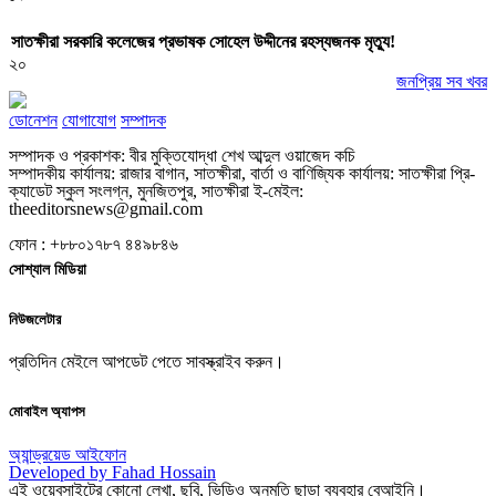
সাতক্ষীরা সরকারি কলেজের প্রভাষক সোহেল উদ্দীনের রহস্যজনক মৃত্যু!
২০
জনপ্রিয় সব খবর
ডোনেশন
যোগাযোগ
সম্পাদক
সম্পাদক ও প্রকাশক: বীর মুক্তিযোদ্ধা শেখ আব্দুল ওয়াজেদ কচি
সম্পাদকীয় কার্যালয়: রাজার বাগান, সাতক্ষীরা, বার্তা ও বাণিজ্যিক কার্যালয়: সাতক্ষীরা প্রি-
ক্যাডেট স্কুল সংলগ্ন, মুনজিতপুর, সাতক্ষীরা ই-মেইল:
theeditorsnews@gmail.com
ফোন : +৮৮০১৭৮৭ ৪৪৯৮৪৬
সোশ্যাল মিডিয়া
নিউজলেটার
প্রতিদিন মেইলে আপডেট পেতে সাবস্ক্রাইব করুন।
মোবাইল অ্যাপস
অ্যান্ড্রয়েড
আইফোন
Developed by Fahad Hossain
এই ওয়েবসাইটের কোনো লেখা, ছবি, ভিডিও অনুমতি ছাড়া ব্যবহার বেআইনি।