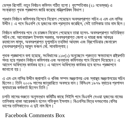
ডেস্ক রিপোর্ট: নতুন নির্বাচন কমিশন গঠিত হলো। বৃহস্পতিবার (২১ নভেম্বর) এ
সংক্রান্ত পৃথক প্রজ্ঞাপন জারি করেছে মন্ত্রিপরিষদ বিভাগ।
প্রধান নির্বাচন কমিশনার হিসেবে নিয়োগ পেয়েছেন অবসরপ্রাপ্ত সচিব এ এম এম নাসির
উদ্দীন। এ পদে বিএনপি যে দুজনের নাম প্রস্তাব করেছিল, সেই তালিকায় তার নাম ছিল।
নির্বাচন কমিশনার পদে যে চারজন নিয়োগ পেয়েছেন তারা হলেন- অবসরপ্রাপ্ত অতিরিক্ত
সচিব মো. আনোয়ারুল ইসলাম সরকার, অবসরপ্রাপ্ত জেলা ও দায়রা জজ আবদুর
রহমানেল মাসুদ, অবসরপ্রাপ্ত যুগ্মসচিব তহমিদা আহমদ এবং ব্রিগেডিয়ার জেনারেল
(অবসরপ্রাপ্ত) আবুল ফজল মো. সানাউল্লাহ।
পৃথক প্রজ্ঞাপনে বলা হয়েছে, সংবিধানের ১১৮(১) অনুচ্ছেদে প্রদত্ত ক্ষমতাবলে রাষ্ট্রপতি
সদয় হয়ে প্রধান নির্বাচন কমিশনার এবং অন্যান্য কমিশনার পদে নিয়োগ দিয়েছেন। এ
আদেশ অবিলম্বে কার্যকর হবে। এ আদেশ অবিলম্বে কার্যকর হবে বলেও প্রজ্ঞাপনে
জানানো হয়।
এ এম এম নাসির উদ্দীন জ্বালানি ও খনিজ সম্পদ মন্ত্রণালয় এবং স্বাস্থ্য মন্ত্রণালয়ের সচিব
ছিলেন। তিনি ২০০৯ সালের জানুয়ারিতে অবসরে যান। বিসিএস ১৯৭৯ ব্যাচের প্রশাসন
ক্যাডারের কর্মকর্তা ছিলেন তিনি।
চলতি মাসের শুরুতে অনুসন্ধান কমিটির কাছে সিইসি পদে বিএনপি দেওয়া দুজনের নামের
তালিকায় থাকা আরেকজন হলেন শফিকুল ইসলাম। বিএনপির মিত্র দলগুলোর বেশির
ভাগের তালিকাতেও এ দুই নাম ছিল।
Facebook Comments Box