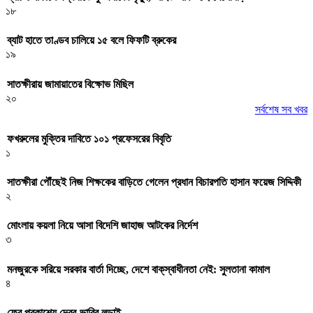
১৮
ব্যাট হাতে তাণ্ডব চালিয়ে ১৫ বলে ফিফটি ব্রুকের
১৯
সাতক্ষীরায় জামায়াতের বিক্ষোভ মিছিল
২০
সর্বশেষ সব খবর
ফখরুলের মুক্তির দাবিতে ১০১ প্রফেসরের বিবৃতি
১
সাতক্ষীরা পৌঁছেই নিজ শিক্ষকের বাড়িতে গেলেন প্রধান বিচারপতি হাসান ফয়েজ সিদ্দিকী
২
মোংলায় কয়লা নিয়ে আসা বিদেশি জাহাজ আটকের নির্দেশ
৩
মনজুরকে সরিয়ে সরকার বার্তা দিচ্ছে, দেশে বাক্‌স্বাধীনতা নেই: সুলতানা কামাল
৪
ফের প্রকাশ্যে দেবর-ভাবির লড়াই