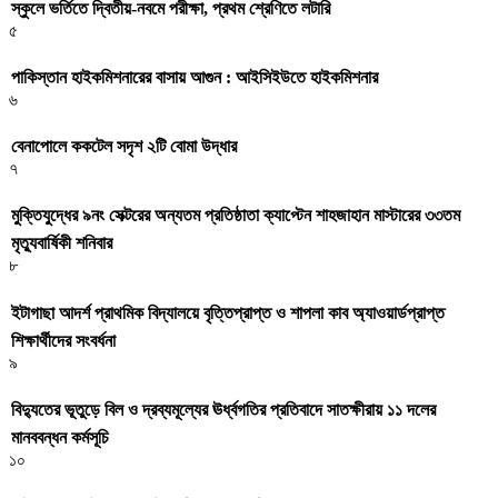
স্কুলে ভর্তিতে দ্বিতীয়-নবমে পরীক্ষা, প্রথম শ্রেণিতে লটারি
৫
পাকিস্তান হাইকমিশনারের বাসায় আগুন : আইসিইউতে হাইকমিশনার
৬
বেনাপোলে ককটেল সদৃশ ২টি বোমা উদ্ধার
৭
মুক্তিযুদ্ধের ৯নং সেক্টরের অন্যতম প্রতিষ্ঠাতা ক্যাপ্টেন শাহজাহান মাস্টারের ৩৩তম
মৃত্যুবার্ষিকী শনিবার
৮
ইটাগাছা আদর্শ প্রাথমিক বিদ্যালয়ে বৃত্তিপ্রাপ্ত ও শাপলা কাব অ্যাওয়ার্ডপ্রাপ্ত
শিক্ষার্থীদের সংবর্ধনা
৯
বিদ্যুতের ভূতুড়ে বিল ও দ্রব্যমূল্যের ঊর্ধ্বগতির প্রতিবাদে সাতক্ষীরায় ১১ দলের
মানববন্ধন কর্মসূচি
১০