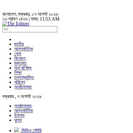
বাংলাদেশ
, শুক্রবার, ০৭ আগস্ট ২০২৬
২৩ শ্রাবণ ১৪৩৩ | সময়:
11:53 AM
জাতীয়
আন্তর্জাতিক
খেলা
বিনোদন
মুক্তমত
অর্থ বাণিজ্য
শিক্ষা
তথ্যপ্রযুক্তি
পরিবেশ
অনুষ্ঠানসমূহ
শুক্রবার , ৭ অগাস্ট ২০২৬
অনুষ্ঠানসমূহ
আন্তর্জাতিক
ইসলাম
খুলনা
ভিডিও স্টোরি