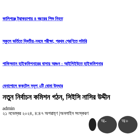
কালিগঞ্জে ট্রাকচাপায় ৪ বছরের শিশু নিহত
স্কুলে ভর্তিতে দ্বিতীয়-নবমে পরীক্ষা, প্রথম শ্রেণিতে লটারি
পাকিস্তান হাইকমিশনারের বাসায় আগুন : আইসিইউতে হাইকমিশনার
বেনাপোলে ককটেল সদৃশ ২টি বোমা উদ্ধার
নতুন নির্বাচন কমিশন গঠন, সিইসি নাসির উদ্দীন
admin
২১ নভেম্বর ২০২৪, ৪:৪৭ অপরাহ্ণ
|
অনলাইন সংস্করণ
অ-
অ+