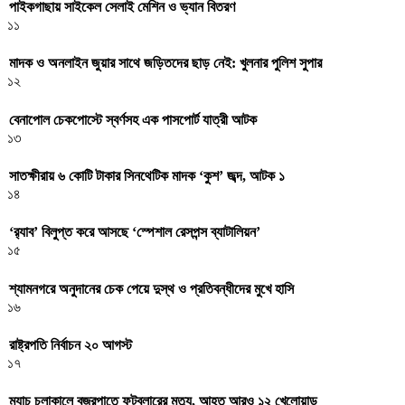
পাইকগাছায় সাইকেল সেলাই মেশিন ও ভ্যান বিতরণ
১১
মাদক ও অনলাইন জুয়ার সাথে জড়িতদের ছাড় নেই: খুলনার পুলিশ সুপার
১২
বেনাপোল চেকপোস্টে স্বর্ণসহ এক পাসপোর্ট যাত্রী আটক
১৩
সাতক্ষীরায় ৬ কোটি টাকার সিনথেটিক মাদক ‘কুশ’ জব্দ, আটক ১
১৪
‘র‌্যাব’ বিলুপ্ত করে আসছে ‘স্পেশাল রেসপন্স ব্যাটালিয়ন’
১৫
শ্যামনগরে অনুদানের চেক পেয়ে দুস্থ ও প্রতিবন্ধীদের মুখে হাসি
১৬
রাষ্ট্রপতি নির্বাচন ২০ আগস্ট
১৭
ম্যাচ চলাকালে বজ্রপাতে ফুটবলারের মৃত্যু, আহত আরও ১২ খেলোয়াড়