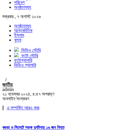
পরিবেশ
অনুষ্ঠানসমূহ
শুক্রবার , ৭ অগাস্ট ২০২৬
অনুষ্ঠানসমূহ
আন্তর্জাতিক
ইসলাম
খুলনা
ভিডিও স্টোরি
ফটো স্টোরি
ফটোগ্যালারি
ভিডিও গ্যালারি
/
জাতীয়
admin
২১ নভেম্বর ২০২৪, ৪:৪৭ অপরাহ্ণ
অনলাইন সংস্করণ
এ সম্পর্কিত আরও খবর
বগুড়া ও সিলেটে সড়ক দুর্ঘটনায় ১৬ জন নিহত