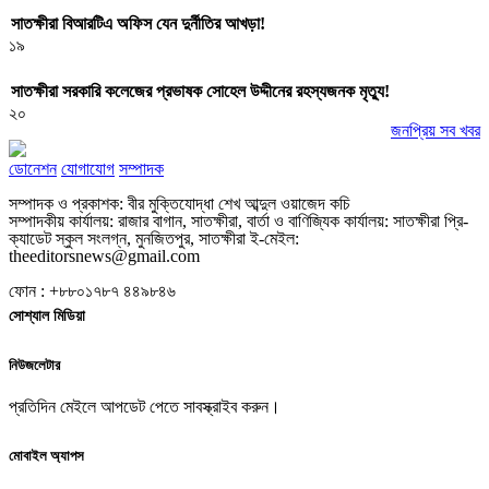
সাতক্ষীরা বিআরটিএ অফিস যেন দুর্নীতির আখড়া!
১৯
সাতক্ষীরা সরকারি কলেজের প্রভাষক সোহেল উদ্দীনের রহস্যজনক মৃত্যু!
২০
জনপ্রিয় সব খবর
ডোনেশন
যোগাযোগ
সম্পাদক
সম্পাদক ও প্রকাশক: বীর মুক্তিযোদ্ধা শেখ আব্দুল ওয়াজেদ কচি
সম্পাদকীয় কার্যালয়: রাজার বাগান, সাতক্ষীরা, বার্তা ও বাণিজ্যিক কার্যালয়: সাতক্ষীরা প্রি-
ক্যাডেট স্কুল সংলগ্ন, মুনজিতপুর, সাতক্ষীরা ই-মেইল:
theeditorsnews@gmail.com
ফোন : +৮৮০১৭৮৭ ৪৪৯৮৪৬
সোশ্যাল মিডিয়া
নিউজলেটার
প্রতিদিন মেইলে আপডেট পেতে সাবস্ক্রাইব করুন।
মোবাইল অ্যাপস