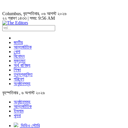
Columbus
, বৃহস্পতিবার, ০৬ আগস্ট ২০২৬
২২ শ্রাবণ ১৪৩৩ | সময়:
9:56 AM
জাতীয়
আন্তর্জাতিক
খেলা
বিনোদন
মুক্তমত
অর্থ বাণিজ্য
শিক্ষা
তথ্যপ্রযুক্তি
পরিবেশ
অনুষ্ঠানসমূহ
বৃহস্পতিবার , ৬ অগাস্ট ২০২৬
অনুষ্ঠানসমূহ
আন্তর্জাতিক
ইসলাম
খুলনা
ভিডিও স্টোরি