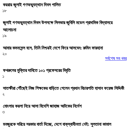
কয়রায় জুলাই গণঅভ্যুত্থান দিবস পালিত
১৮
জুলাই গণঅভ্যু্ত্থান দিবস উপলক্ষে সিলভার জুবিলি মডেল প্রাথমিক বিদ্যালয়ে
আলোচনা
১৯
আমার কমনসেন্স বলে, তিনি নিশ্চয়ই দেশে ফিরে আসবেন: রুমিন ফারহানা
২০
সর্বশেষ সব খবর
ফখরুলের মুক্তির দাবিতে ১০১ প্রফেসরের বিবৃতি
১
সাতক্ষীরা পৌঁছেই নিজ শিক্ষকের বাড়িতে গেলেন প্রধান বিচারপতি হাসান ফয়েজ সিদ্দিকী
২
মোংলায় কয়লা নিয়ে আসা বিদেশি জাহাজ আটকের নির্দেশ
৩
মনজুরকে সরিয়ে সরকার বার্তা দিচ্ছে, দেশে বাক্‌স্বাধীনতা নেই: সুলতানা কামাল