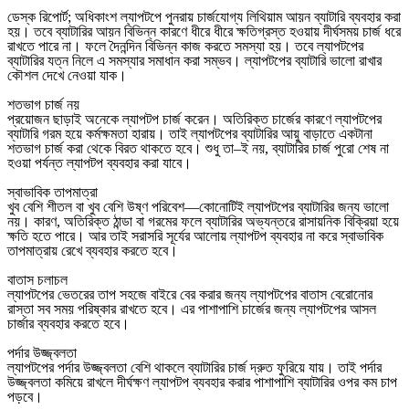
ডেস্ক রিপোর্ট; অধিকাংশ ল্যাপটপে পুনরায় চার্জযোগ্য লিথিয়াম আয়ন ব্যাটারি ব্যবহার করা
হয়। তবে ব্যাটারির আয়ন বিভিন্ন কারণে ধীরে ধীরে ক্ষতিগ্রস্ত হওয়ায় দীর্ঘসময় চার্জ ধরে
রাখতে পারে না। ফলে দৈনন্দিন বিভিন্ন কাজ করতে সমস্যা হয়। তবে ল্যাপটপের
ব্যাটারির যত্ন নিলে এ সমস্যার সমাধান করা সম্ভব। ল্যাপটপের ব্যাটারি ভালো রাখার
কৌশল দেখে নেওয়া যাক।
শতভাগ চার্জ নয়
প্রয়োজন ছাড়াই অনেকে ল্যাপটপ চার্জ করেন। অতিরিক্ত চার্জের কারণে ল্যাপটপের
ব্যাটারি গরম হয়ে কর্মক্ষমতা হারায়। তাই ল্যাপটপের ব্যাটারির আয়ু বাড়াতে একটানা
শতভাগ চার্জ করা থেকে বিরত থাকতে হবে। শুধু তা–ই নয়, ব্যাটারির চার্জ পুরো শেষ না
হওয়া পর্যন্ত ল্যাপটপ ব্যবহার করা যাবে।
স্বাভাবিক তাপমাত্রা
খুব বেশি শীতল বা খুব বেশি উষ্ণ পরিবেশ—কোনোটিই ল্যাপটপের ব্যাটারির জন্য ভালো
নয়। কারণ, অতিরিক্ত ঠান্ডা বা গরমের ফলে ব্যাটারির অভ্যন্তরে রাসায়নিক বিক্রিয়া হয়ে
ক্ষতি হতে পারে। আর তাই সরাসরি সূর্যের আলোয় ল্যাপটপ ব্যবহার না করে স্বাভাবিক
তাপমাত্রায় রেখে ব্যবহার করতে হবে।
বাতাস চলাচল
ল্যাপটপের ভেতরের তাপ সহজে বাইরে বের করার জন্য ল্যাপটপের বাতাস বেরোনোর
রাস্তা সব সময় পরিষ্কার রাখতে হবে। এর পাশাপাশি চার্জের জন্য ল্যাপটপের আসল
চার্জার ব্যবহার করতে হবে।
পর্দার উজ্জ্বলতা
ল্যাপটপের পর্দার উজ্জ্বলতা বেশি থাকলে ব্যাটারির চার্জ দ্রুত ফুরিয়ে যায়। তাই পর্দার
উজ্জ্বলতা কমিয়ে রাখলে দীর্ঘক্ষণ ল্যাপটপ ব্যবহার করার পাশাপাশি ব্যাটারির ওপর কম চাপ
পড়বে।