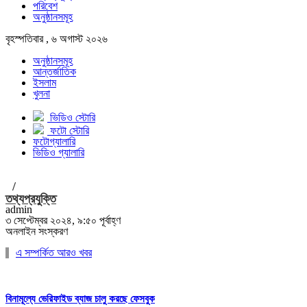
পরিবেশ
অনুষ্ঠানসমূহ
বৃহস্পতিবার , ৬ অগাস্ট ২০২৬
অনুষ্ঠানসমূহ
আন্তর্জাতিক
ইসলাম
খুলনা
ভিডিও স্টোরি
ফটো স্টোরি
ফটোগ্যালারি
ভিডিও গ্যালারি
/
তথ্যপ্রযুক্তি
admin
৩ সেপ্টেম্বর ২০২৪, ৯:৫০ পূর্বাহ্ণ
অনলাইন সংস্করণ
এ সম্পর্কিত আরও খবর
বিনামূল্যে ভেরিফাইড ব্যাজ চালু করছে ফেসবুক