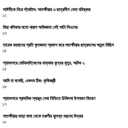
সাঈদীকে নিয়ে স্ট্যাটাস: সাতক্ষীরায় ৩ ছাত্রলীগ নেতা বহিষ্কার
১২
মিয়া খলিফার মতো খারাপ অভিজ্ঞতা নেই সানি লিওনের
১৩
তারেক রহমানের প্রতি কৃতজ্ঞতা প্রকাশ করে সাতক্ষীরায় ছাত্রদলের আনন্দ মিছিল
১৪
শ্যামনগরে মোটরসাইকেলের ধাক্কায় বৃদ্ধের মৃত্যু, আটক ২
১৫
আমি যা বলেছি, একদম ঠিক: কৃষিমন্ত্রী
১৬
শ্যামনগরে প্রাথমিক স্বাস্থ্য সেবা নিশ্চিতে চিকিৎসা উপকরণ বিতরণ
১৭
সাতক্ষীরায় ভাড়া বাসা থেকে তরুণীর ঝুলন্ত মরদেহ উদ্ধার
১৮