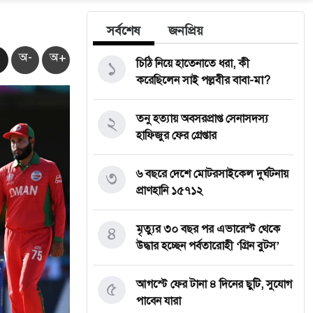
সর্বশেষ
জনপ্রিয়
অ-
অ+
১
চিঠি নিয়ে হাতেনাতে ধরা, কী
করেছিলেন সাই পল্লবীর বাবা-মা?
২
তনু হত্যায় অবসরপ্রাপ্ত সেনাসদস্য
হাফিজুর ফের গ্রেপ্তার
৩
৬ বছরে দেশে মোটরসাইকেল দুর্ঘটনায়
প্রাণহানি ১৫৭১২
৪
মৃত্যুর ৩০ বছর পর এভারেস্ট থেকে
উদ্ধার হচ্ছেন পর্বতারোহী ‘গ্রিন বুটস’
৫
আগস্টে ফের টানা ৪ দিনের ছুটি, সুযোগ
পাবেন যারা