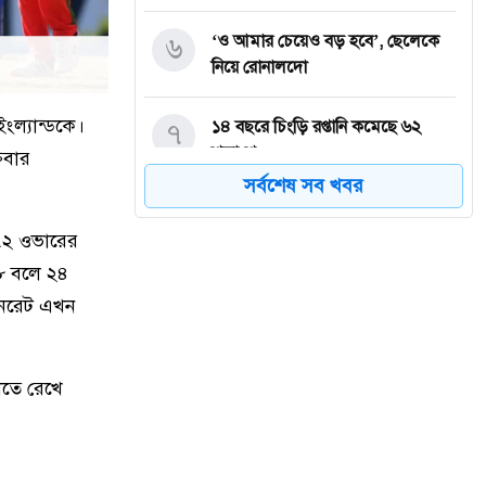
৬
‘ও আমার চেয়েও বড় হবে’, ছেলেকে
নিয়ে রোনালদো
ংল্যান্ডকে।
৭
১৪ বছরে চিংড়ি রপ্তানি কমেছে ৬২
শতাংশ
রবার
সর্বশেষ সব খবর
৮
চিকিৎসক সমাবেশের উদ্বোধন করলেন
প্রধানমন্ত্রী
৫.২ ওভারের
 ৮ বলে ২৪
৯
গ্রিসের উপকূলে ২০২ অভিবাসনপ্রত্যাশী
রানরেট এখন
উদ্ধার, বেশিরভাগই বাংলাদেশ-সুদানের
১০
৫৪ রানে অলআউট, অস্ট্রেলিয়ায় ইনিংস
াতে রেখে
ব্যবধানে হার বাংলাদেশের
১১
সকালে খালি পেটে ভেজানো কাঁচা