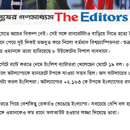
ে যেতে জয়ের বিকল্প নেই। সেই সঙ্গে রানরেটটাও বাড়িয়ে নিতে হতো ই
পেয়ে দুই দিকই মজবুত করে নিলো বর্তমান বিশ্বচ্যাম্পিয়নরা। শুক্
্যাচে ওমানকে তারা হারিয়েছে ৮ উইকেটের বিশাল ব্যবধানে।
্গেটে ব্যাট করতে নেমে ইংলিশ ব্যাটাররা খেলেছেন মোটে ১৯ বল। 
লে স্কটল্যান্ডকে রানরেটে টপকে যাওয়া সম্ভব ছিল। জস বাটলারের
েটা করল ইংলিশরা। স্কটল্যান্ডের +২.১৬৩ কে টপকে ইংল্যান্ডের 
 করতে গিয়ে বেশকিছু রেকর্ডও ভেঙেছে ইংল্যান্ড। সবচেয়ে বেশি বল হ
ঙ্গে ওমানকেও কম রানে অলআউট হওয়ার লজ্জা দিয়েছে তারা।