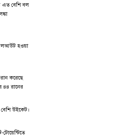
ছোলা খাওয়ার যত উপকার
পে এত বেশি বল
ঙ্কা
১২
দুপুরের মধ্যে আট জেলায় ঝোড়ো
হাওয়াসহ বজ্রবৃষ্টির আশঙ্কা
১৩
শাহজালাল বিমানবন্দরের বলাকা
ে অলআউট হওয়া
লাউঞ্জে আগুন
১৪
জঙ্গি হামলার আশঙ্কায় পুলিশের
সতর্কতা জারি নিয়ে দুই ধরনের তথ্য
৯ রান করেছে
ের ৪৪ রানের
১৫
আশাশুনি মাধ্যমিক শিক্ষা অফিসের ভবন
নির্মাণে অনিয়ম, কাজ বন্ধ রাখার নির্দেশ
র বেশি উইকেট।
১৬
আশাশুনির তুয়ারডাঙ্গায় বেড়িবাঁধে ধস
ি-টোয়েন্টিতে