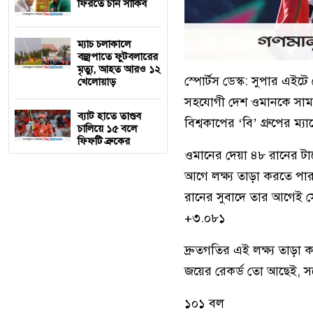
ফিরতে চান সাকিব
ম্যাচ চলাকালে
বজ্রপাতে ফুটবলারের
মৃত্যু, আহত আরও ১২
স্পোর্টস ডেস্ক: সুপার এইট
খেলোয়াড়
সহযোগী দেশ ওমানকে সামনে 
ব্যাট হাতে তাণ্ডব
বিশ্বকাপের ‘বি’ গ্রুপের ম
চালিয়ে ১৫ বলে
ফিফটি ব্রুকের
ওমানের দেয়া ৪৮ রানের টার
আগে লক্ষ্য তাড়া করতে পার
রানের সুবাদে তার আগেই স
+৩.০৮১
দ্রুতগতির এই লক্ষ্য তাড়া
জয়ের রেকর্ড তো আছেই, স
১০১ বল