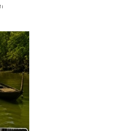
১৭
গাজী নজরুলের নারী কেলেংকারীতে
ে।
ক্ষুব্ধ হয়ে বিএনপিতে যোগ দিলেন ১৩
জামায়াত কর্মী
১৮
দেবহাটায় জামায়াতের লিডারশীপ ট্রেনিং
ক্যাম্প
১৯
কালিগঞ্জে বিএনপির গণমিছিল ও
সমাবেশ
২০
শার্শায় গাছ থেকে পড়ে লন্ড্রি ব্যবসায়ীর
মৃত্যু