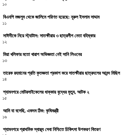
১০
বিএনপি মজলুম থেকে জালিমে পরিণত হয়েছে: নূরুল ইসলাম সাদ্দাম
১১
সাঈদীকে নিয়ে স্ট্যাটাস: সাতক্ষীরায় ৩ ছাত্রলীগ নেতা বহিষ্কার
১২
মিয়া খলিফার মতো খারাপ অভিজ্ঞতা নেই সানি লিওনের
১৩
তারেক রহমানের প্রতি কৃতজ্ঞতা প্রকাশ করে সাতক্ষীরায় ছাত্রদলের আনন্দ মিছিল
১৪
শ্যামনগরে মোটরসাইকেলের ধাক্কায় বৃদ্ধের মৃত্যু, আটক ২
১৫
আমি যা বলেছি, একদম ঠিক: কৃষিমন্ত্রী
১৬
শ্যামনগরে প্রাথমিক স্বাস্থ্য সেবা নিশ্চিতে চিকিৎসা উপকরণ বিতরণ