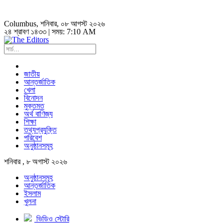
Columbus
, শনিবার, ০৮ আগস্ট ২০২৬
২৪ শ্রাবণ ১৪৩৩ | সময়:
7:10 AM
জাতীয়
আন্তর্জাতিক
খেলা
বিনোদন
মুক্তমত
অর্থ বাণিজ্য
শিক্ষা
তথ্যপ্রযুক্তি
পরিবেশ
অনুষ্ঠানসমূহ
শনিবার , ৮ অগাস্ট ২০২৬
অনুষ্ঠানসমূহ
আন্তর্জাতিক
ইসলাম
খুলনা
ভিডিও স্টোরি