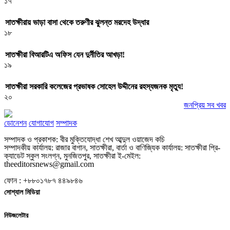
১৭
সাতক্ষীরায় ভাড়া বাসা থেকে তরুণীর ঝুলন্ত মরদেহ উদ্ধার
১৮
সাতক্ষীরা বিআরটিএ অফিস যেন দুর্নীতির আখড়া!
১৯
সাতক্ষীরা সরকারি কলেজের প্রভাষক সোহেল উদ্দীনের রহস্যজনক মৃত্যু!
২০
জনপ্রিয় সব খবর
ডোনেশন
যোগাযোগ
সম্পাদক
সম্পাদক ও প্রকাশক: বীর মুক্তিযোদ্ধা শেখ আব্দুল ওয়াজেদ কচি
সম্পাদকীয় কার্যালয়: রাজার বাগান, সাতক্ষীরা, বার্তা ও বাণিজ্যিক কার্যালয়: সাতক্ষীরা প্রি-
ক্যাডেট স্কুল সংলগ্ন, মুনজিতপুর, সাতক্ষীরা ই-মেইল:
theeditorsnews@gmail.com
ফোন : +৮৮০১৭৮৭ ৪৪৯৮৪৬
সোশ্যাল মিডিয়া
নিউজলেটার