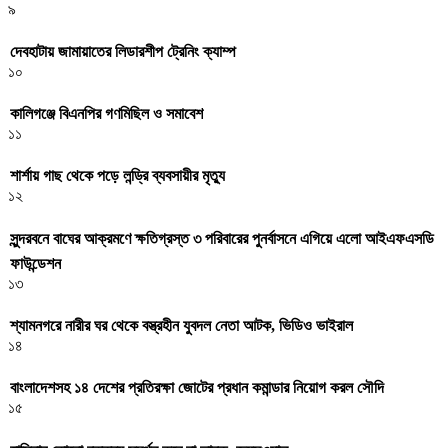
৯
দেবহাটায় জামায়াতের লিডারশীপ ট্রেনিং ক্যাম্প
১০
কালিগঞ্জে বিএনপির গণমিছিল ও সমাবেশ
১১
শার্শায় গাছ থেকে পড়ে লন্ড্রি ব্যবসায়ীর মৃত্যু
১২
সুন্দরবনে বাঘের আক্রমণে ক্ষতিগ্রস্ত ৩ পরিবারের পুনর্বাসনে এগিয়ে এলো আইএফএসডি
ফাউন্ডেশন
১৩
শ্যামনগরে নারীর ঘর থেকে বস্ত্রহীন যুবদল নেতা আটক, ভিডিও ভাইরাল
১৪
বাংলাদেশসহ ১৪ দেশের প্রতিরক্ষা জোটের প্রধান কমান্ডার নিয়োগ করল সৌদি
১৫