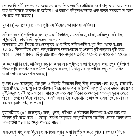
ডেস্ক রিপোর্ট: দেশের ১১ অঞ্চলের ওপর দিয়ে ৬০ কিলোমিটার বেগে ঝড় বয়ে যেতে পারে
বলে জানিয়েছে আবহাওয়া অফিস। এ কারণে নদীবন্দরগুলোকে এক নম্বর সতর্কতা সংকেত
দেখাতে বলা হয়েছে।
বুধবার (০৬ নভেম্বর) এমন পূর্বাভাস দিয়েছে আবহাওয়া অফিস।
নদীবন্দরের ওই পূর্বাভাসে বলা হয়েছে, টাঙ্গাইল, ময়মনসিংহ, ঢাকা, ফরিদপুর, বরিশাল,
পটুয়াখালী, নোয়াখালী, কুমিল্লা, চট্টগ্রাম
কক্সবাজার এবং সিলেট অঞ্চলসমূহের ওপর দিয়ে দক্ষিণ/দক্ষিণ-পূর্ব দিক থেকে ঘণ্টায়
৪৫-৬০ কিলোমিটার বেগে অস্থায়ীভাবে দমকা/ঝড়ো হাওয়াসহ বৃষ্টি/বজ্রসহ বৃষ্টি হতে
পারে। এসব এলাকার নদীবন্দরগুলোকে এক নম্বর সতর্কতা সংকেত দেখাতে বলা হয়েছে।
আবহাওয়াবিদ খো. হাফিজুর রহমান অন্য এক পূর্বাভাসে জানিয়েছেন, লঘুচাপের বর্ধিতাংশ
উত্তরপূর্ব বঙ্গোপসাগর পর্যন্ত বিস্তৃত রয়েছে। মৌসুমের স্বাভাবিক লঘুচাপটি দক্ষিণ
বঙ্গোপসাগরে অবস্থান করছে।
বুধবার (০৬ নভেম্বর) চট্টগ্রাম ও সিলেট বিভাগের কিছু কিছু জায়গায় এবং রংপুর, রাজশাহী,
ময়মনসিংহ, ঢাকা, খুলনা ও বরিশাল বিভাগের দু-এক জায়গায় অস্থায়ীভাবে দমকা হাওয়াসহ
বৃষ্টি/বজ্রসহ বৃষ্টি হতে পারে। সারাদেশে রাত এবং দিনের তাপমাত্রা সামান্য হ্রাস পেতে
পারে। ভোরের দিকে সারাদেশের নদী অববাহিকার কোথাও কোথাও হালকা থেকে মাঝারি
ধরনের কুয়াশা পড়তে পারে।
বৃহস্পতিবার (০৭ নভেম্বর) ঢাকা, খুলনা, বরিশাল ও চট্টগ্রাম বিভাগের দু-এক জায়গায়
হালকা বৃষ্টি হতে পারে। এছাড়া দেশের অন্যত্র অস্থায়ীভাবে আংশিক মেঘলা আকাশসহ
আবহাওয়া প্রধানত শুষ্ক থাকতে পারে।
সারাদেশে রাত এবং দিনের তাপমাত্রা প্রায় অপরিবর্তিত থাকতে পারে। ভোরের দিকে