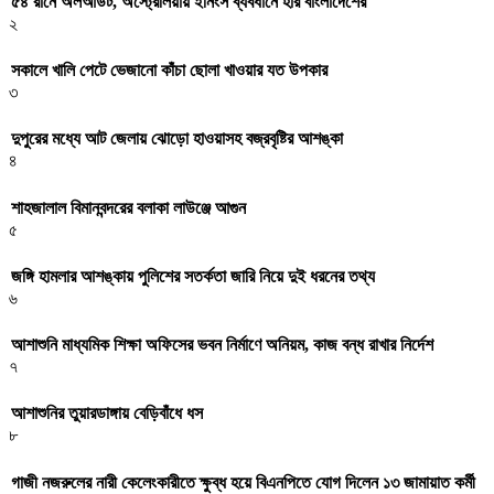
৫৪ রানে অলআউট, অস্ট্রেলিয়ায় ইনিংস ব্যবধানে হার বাংলাদেশের
২
সকালে খালি পেটে ভেজানো কাঁচা ছোলা খাওয়ার যত উপকার
৩
দুপুরের মধ্যে আট জেলায় ঝোড়ো হাওয়াসহ বজ্রবৃষ্টির আশঙ্কা
৪
শাহজালাল বিমানবন্দরের বলাকা লাউঞ্জে আগুন
৫
জঙ্গি হামলার আশঙ্কায় পুলিশের সতর্কতা জারি নিয়ে দুই ধরনের তথ্য
৬
আশাশুনি মাধ্যমিক শিক্ষা অফিসের ভবন নির্মাণে অনিয়ম, কাজ বন্ধ রাখার নির্দেশ
৭
আশাশুনির তুয়ারডাঙ্গায় বেড়িবাঁধে ধস
৮
গাজী নজরুলের নারী কেলেংকারীতে ক্ষুব্ধ হয়ে বিএনপিতে যোগ দিলেন ১৩ জামায়াত কর্মী