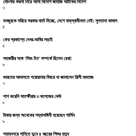
মোংলায় কয়লা নিয়ে আসা বিদেশি জাহাজ আটকের নির্দেশ
৩
মনজুরকে সরিয়ে সরকার বার্তা দিচ্ছে, দেশে বাক্‌স্বাধীনতা নেই: সুলতানা কামাল
৪
ফের প্রকাশ্যে দেবর-ভাবির লড়াই
৫
সহকারীর সঙ্গে ‘লিভ-ইন’ সম্পর্কে ছিলেন রেখা!
৬
ভারতের আদালতে পরোয়ানার বিষয়ে যা জানালেন শিল্পী মমতাজ
৭
পাশ করেনি সাতক্ষীরার ৩ কলেজের কেউ
৮
টাকার জন্য অনেকের শয্যাসঙ্গিনী হয়েছেন শার্লিন
৯
শ্যামনগরে পানিতে ডুবে ৪ বছরের শিশুর মৃত্যু