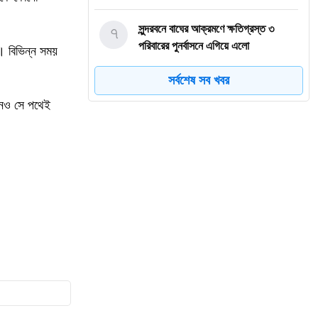
৭
সুন্দরবনে বাঘের আক্রমণে ক্ষতিগ্রস্ত ৩
পরিবারের পুনর্বাসনে এগিয়ে এলো
। বিভিন্ন সময়
আইএফএসডি ফাউন্ডেশন
সর্বশেষ সব খবর
৮
শ্যামনগরে নারীর ঘর থেকে বস্ত্রহীন যুবদল
লিনও সে পথেই
নেতা আটক, ভিডিও ভাইরাল
৯
বাংলাদেশসহ ১৪ দেশের প্রতিরক্ষা জোটের
প্রধান কমান্ডার নিয়োগ করল সৌদি
১০
হাসিনার কোনো বক্তব্য সমর্থন করে না ভারত:
জয়সওয়াল
১১
বাংলাদেশি উদ্যোক্তাদের জন্য ফেসবুকের
নতুন সুবিধা