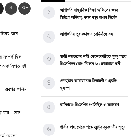
অ-
অ+
১
আশাশুনি মাধ্যমিক শিক্ষা অফিসের ভবন
নির্মাণে অনিয়ম, কাজ বন্ধ রাখার নির্দেশ
 অভিনয় করে
২
আশাশুনির তুয়ারডাঙ্গায় বেড়িবাঁধে ধস
 সম্পর্ক ছিল
৩
গাজী নজরুলের নারী কেলেংকারীতে ক্ষুব্ধ হয়ে
বিএনপিতে যোগ দিলেন ১৩ জামায়াত কর্মী
্পর্কে লিপ্ত হই
৪
দেবহাটায় জামায়াতের লিডারশীপ ট্রেনিং
ক্যাম্প
। এরপর শার্লিন
৫
কালিগঞ্জে বিএনপির গণমিছিল ও সমাবেশ
ড়ে যায়। মনে
৬
শার্শায় গাছ থেকে পড়ে লন্ড্রি ব্যবসায়ীর মৃত্যু
র্কে কোনো