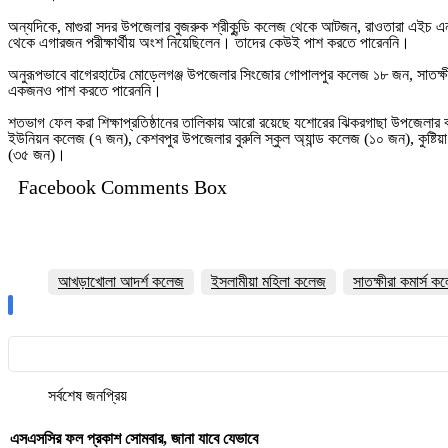
অন্যদিকে, মাগুরা সদর উপজেলার বুজরুক শ্রীকুন্ডি কলেজ থেকে আটজন, রাওতারা এইচ এন
থেকে এগারজন পরীক্ষার্থীয় অংশ নিয়েছিলেন। তাদের কেউই পাশ করতে পারেননি।
অনুরূপভাবে বাগেরহাটের মোড়েলগঞ্জ উপজেলার সিংজোর গোপালপুর কলেজ ১৮ জন, সাতক্
একজনও পাশ করতে পারেননি।
শতভাগ ফেল করা শিক্ষাপ্রতিষ্ঠানের তালিকায় আরো রয়েছে যশোরের ঝিকরগাছা উপজেলার বাঁ
ইউনিয়ন কলেজ (৭ জন), কেশবপুর উপজেলার বুরুলি স্কুল অ্যান্ড কলেজ (১০ জন), কুষ্টি
(৩৫ জন)।
Facebook Comments Box
আখড়াখোলা আদর্শ কলেজ
ইসলামীয়া মহিলা কলেজ
সাতক্ষীরা কমার্স ক
সর্বশেষ
জনপ্রিয়
এসএসসির ফল প্রকাশ সোমবার, জানা যাবে যেভাবে