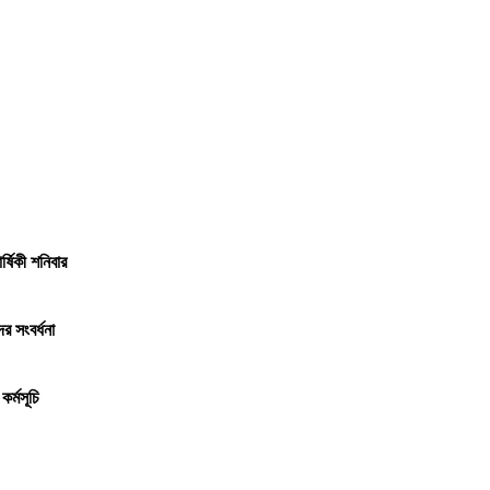
র্ষিকী শনিবার
ের সংবর্ধনা
কর্মসূচি