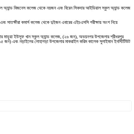
যাল অ্যান্ড বিজনেস কলেজ থেকে নয়জন এবং বিরেন সিকদার আইডিয়াল স্কুল অ্যান্ড কলেজ
 সাতক্ষীরা কমার্স কলেজ থেকে দুইজন এবারের এইচএসসি পরীক্ষায় অংশ নিয়ে
লার মাড়ুয়া ইউসুফ খান স্কুল অ্যান্ড কলেজ, (২৬ জন), অভয়নগর উপজেলার শ্রীধরপুর
েজ (১৫ জন) এবং নড়াইলের লোহাগড়া উপজেলার মাকরাইল করিম কালেক সুলাইমান ইনস্টিটিউট