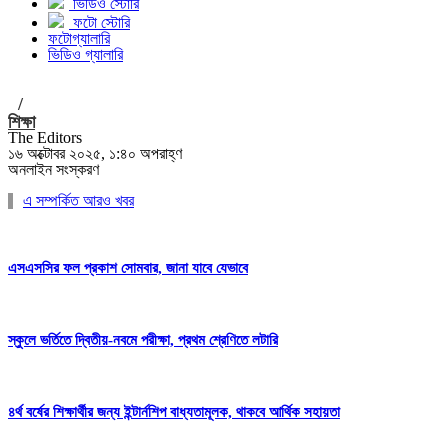
ভিডিও স্টোরি
ফটো স্টোরি
ফটোগ্যালারি
ভিডিও গ্যালারি
/
শিক্ষা
The Editors
১৬ অক্টোবর ২০২৫, ১:৪০ অপরাহ্ণ
অনলাইন সংস্করণ
এ সম্পর্কিত আরও খবর
এসএসসির ফল প্রকাশ সোমবার, জানা যাবে যেভাবে
স্কুলে ভর্তিতে দ্বিতীয়-নবমে পরীক্ষা, প্রথম শ্রেণিতে লটারি
৪র্থ বর্ষের শিক্ষার্থীর জন্য ইন্টার্নশিপ বাধ্যতামূলক, থাকবে আর্থিক সহায়তা