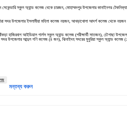
 সেকেন্ডারি স্কুল অ্যান্ড কলেজ থেকে চারজন, মোহাম্মদপুর উপজেলার কানাইনগর টেকনিক্
ষীরা সদর উপজেলার ইসলামীয়া মহিলা কলেজ নয়জন, আখড়াখোলা আদর্শ কলেজ থেকে নয়জন এবং
কড়া হাজিরবাগ আইডিয়াল গার্লস স্কুল অ্যান্ড কলেজ (পরীক্ষার্থী সাতজন), চৌগাছা উপজে
য়া সদর উপজেলার আব্দুল গণি কলেজ (৪ জন), ঝিনাইদহ সদরের মুনুরিয়া স্কুল অ্যান্ড কল
লেজ
মন্তব্য করুন