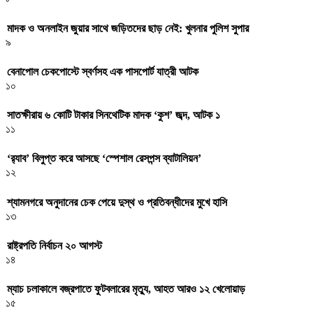
মাদক ও অনলাইন জুয়ার সাথে জড়িতদের ছাড় নেই: খুলনার পুলিশ সুপার
৯
বেনাপোল চেকপোস্টে স্বর্ণসহ এক পাসপোর্ট যাত্রী আটক
১০
সাতক্ষীরায় ৬ কোটি টাকার সিনথেটিক মাদক ‘কুশ’ জব্দ, আটক ১
১১
‘র‌্যাব’ বিলুপ্ত করে আসছে ‘স্পেশাল রেসপন্স ব্যাটালিয়ন’
১২
শ্যামনগরে অনুদানের চেক পেয়ে দুস্থ ও প্রতিবন্ধীদের মুখে হাসি
১৩
রাষ্ট্রপতি নির্বাচন ২০ আগস্ট
১৪
ম্যাচ চলাকালে বজ্রপাতে ফুটবলারের মৃত্যু, আহত আরও ১২ খেলোয়াড়
১৫