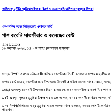
কালিগঞ্জে দুর্নীতি প্রতিরোধবিষয়ক বিতর্ক ও রচনা প্রতিযোগিতার পুরস্কার বিতরণ
এসএসসির ফলের ভিত্তিতেই একাদশে ভর্তি
পাশ করেনি সাতক্ষীরার ৩ কলেজের কেউ
The Editors
১৬ অক্টোবর ২০২৫, ১:৪০ অপরাহ্ণ
|
অনলাইন সংস্করণ
ডেস্ক রিপোর্ট: এবারের এইচএসসি পরীক্ষায় সাতক্ষীরার তিনটি কলেজসহ যশোর মাধ্যমিক ও
যশোর বাের্ড জানায়, সাতক্ষীরা সদর উপজেলার ইসলামীয়া মহিলা কলেজ থেকে নয়জন, আখ
এছাড়া মেহেরপুরের গাংনী উপজেলার বিএন কলেজ থেকে ১১ জন পরীক্ষায় অংশ নিয়ে পা
একই অবস্থা খুলনার ডুমুরিয়া উপজেলার মডেল কলেজ, সদরের হোম ইকোনমিক্স কলেজ, পাইকগ
এসব শিক্ষাপ্রতিষ্ঠানের মধ্যে ডুমুরিয়া মডেল কলেজ থেকে একজন, সদরের হোম ইকোনমিক্স
পারেননি।