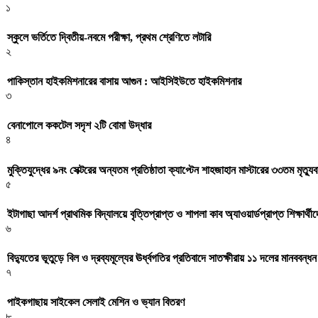
১
স্কুলে ভর্তিতে দ্বিতীয়-নবমে পরীক্ষা, প্রথম শ্রেণিতে লটারি
২
পাকিস্তান হাইকমিশনারের বাসায় আগুন : আইসিইউতে হাইকমিশনার
৩
বেনাপোলে ককটেল সদৃশ ২টি বোমা উদ্ধার
৪
মুক্তিযুদ্ধের ৯নং সেক্টরের অন্যতম প্রতিষ্ঠাতা ক্যাপ্টেন শাহজাহান মাস্টারের ৩৩তম মৃত্যুবা
৫
ইটাগাছা আদর্শ প্রাথমিক বিদ্যালয়ে বৃত্তিপ্রাপ্ত ও শাপলা কাব অ্যাওয়ার্ডপ্রাপ্ত শিক্ষার্থীদ
৬
বিদ্যুতের ভূতুড়ে বিল ও দ্রব্যমূল্যের ঊর্ধ্বগতির প্রতিবাদে সাতক্ষীরায় ১১ দলের মানববন্ধন 
৭
পাইকগাছায় সাইকেল সেলাই মেশিন ও ভ্যান বিতরণ
৮