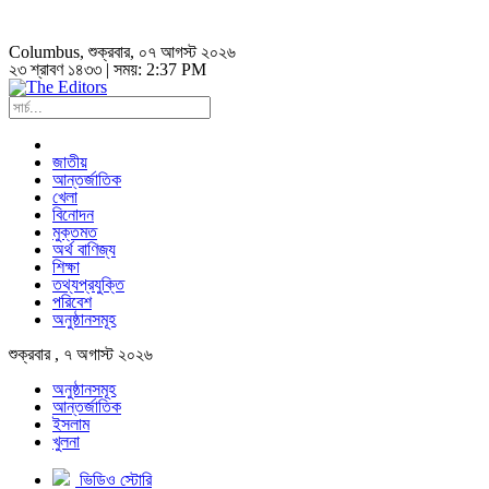
Columbus
, শুক্রবার, ০৭ আগস্ট ২০২৬
২৩ শ্রাবণ ১৪৩৩ | সময়:
2:37 PM
জাতীয়
আন্তর্জাতিক
খেলা
বিনোদন
মুক্তমত
অর্থ বাণিজ্য
শিক্ষা
তথ্যপ্রযুক্তি
পরিবেশ
অনুষ্ঠানসমূহ
শুক্রবার , ৭ অগাস্ট ২০২৬
অনুষ্ঠানসমূহ
আন্তর্জাতিক
ইসলাম
খুলনা
ভিডিও স্টোরি