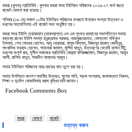
কয়রা (খুলনা) প্রতিনিধি : খুলনার কয়রা সদর ইউনিয়ন পরিষদের ২০২৬-২৭ অর্থ বছরে
বাজেট ঘোষণা করা হয়েছে।
শনিবার (১৬ মে) সকাল ১০টায় ইউনিয়ন পরিষদের হলরুমে উন্নয়ন সংস্থা উত্তরণ ও
ডরপের সহযোগিতায় এই বাজেট সভা অনুষ্ঠিত হয়।
কয়রা সদর ইউপি চেয়ারম্যান (ভারপ্রাপ্ত) এস এম লুৎফর রহমানের সভাপতিত্বে সভায়
বক্তব্য রাখেন ইউপি সদস্য হরেন্দ্রনাথ সরকার, নাজমুচ্ছায়াদাত, মোস্তফা শফিকুল
ইসলাম, শেখ সোহরব হোসেন, আবু হোরায়রা, মাসুম বিল্লাহ, মিজানুর রহমান কোহিনুর,
সাংবাদিক ফরহাদ হোসেন, শাহানারা জামাল, মূর্শিদা খাতুন, উত্তরণের মেহেদী হাসান টিটু,
ডরপের অপূর্প রায়, সুশীল সমাজের প্রতিনিধি মোল্ল্যা মনিরুজ্জামান, মিজানুর রহমান, আয়ুব
আলী, রাশিদা খাতুন, পারভীন আক্তার প্রমুখ।
সভায় ইউনিয়ন পরিষদের আয়-ব্যয়ের খাত তুলে ধরা হয়।
সভায় উপস্থিত জনগণ স্থানীয় উন্নয়ন, সুপেয় পানি, সড়ক সংস্কার, জলাবদ্ধতা নিরসন,
শিক্ষা ও দুর্যোগ মোকাবিলায় বরাদ্দ বৃদ্ধির দাবি জানান।
Facebook Comments Box
কয়রা
ঘোষণা
বাজেট
মন্তব্য করুন