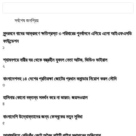
সর্বশেষ
জনপ্রিয়
সুন্দরবনে বাঘের আক্রমণে ক্ষতিগ্রস্ত ৩ পরিবারের পুনর্বাসনে এগিয়ে এলো আইএফএসডি
ফাউন্ডেশন
১
শ্যামনগরে নারীর ঘর থেকে বস্ত্রহীন যুবদল নেতা আটক, ভিডিও ভাইরাল
২
বাংলাদেশসহ ১৪ দেশের প্রতিরক্ষা জোটের প্রধান কমান্ডার নিয়োগ করল সৌদি
৩
হাসিনার কোনো বক্তব্য সমর্থন করে না ভারত: জয়সওয়াল
৪
বাংলাদেশি উদ্যোক্তাদের জন্য ফেসবুকের নতুন সুবিধা
৫
আশাশুনিতে বেড়িবাঁধ কেটে অবৈধ নাইন্টি পাইপ স্থাপনের অভিযোগ