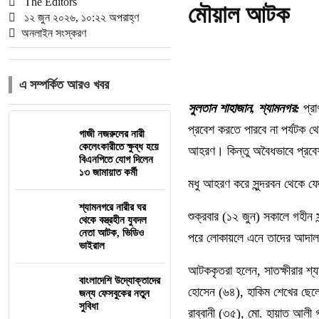
The Editors
মৌয়াল আটক
১২ জুন ২০২৬, ১০:২২ অপরাহ্ণ
অনলাইন সংস্করণ
এ সম্পর্কিত আরও খবর
সুলতান শাহাজান, শ্যামনগর:
প্রা
প্রবেশ করতে পারবে না পর্যটক থ
গাজী নজরুলের নারী
কেলেংকারীতে ক্ষুব্ধ হয়ে
আহরণ। কিন্তু অবৈধভাবে প্রবে
বিএনপিতে যোগ দিলেন
১৩ জামায়াত কর্মী
মধু আহরণ করে সুন্দরবন থেকে 
শ্যামনগরে নারীর ঘর
শুক্রবার (১২ জুন) সকালে গহীন স
থেকে বস্ত্রহীন যুবদল
নেতা আটক, ভিডিও
পরে লোকায়লে এনে তাদের আদাল
ভাইরাল
আটককৃতরা হলেন, সাতক্ষীরার শ্
বাংলাদেশি উদ্যোক্তাদের
হোসেন (৬৪), হাকিম শেখের ছেল
জন্য ফেসবুকের নতুন
সুবিধা
রাব্বানী (৩৫), মো. হায়াত আলী