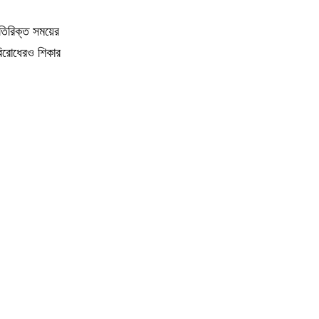
১২
আশাশুনিতে বেড়িবাঁধ কেটে অবৈধ নাইন্টি পাইপ
স্থাপনের অভিযোগ
তিরিক্ত সময়ের
বিরোধেরও শিকার
১৩
হাম উপসর্গে তিনজনের মৃত্যু, নতুন আক্রান্ত
১২ শতাধিক
১৪
হাসিনার সঙ্গে দেশে ফিরতে চান সাকিব
১৫
ব্যাংককে স্কুলে বন্দুক হামলা: নিহত ৬, আহত
অন্তত ১৫
১৬
বগুড়া ও সিলেটে সড়ক দুর্ঘটনায় ১৬ জন নিহত
১৭
কালিগঞ্জে ট্রাকচাপায় ৪ বছরের শিশু নিহত