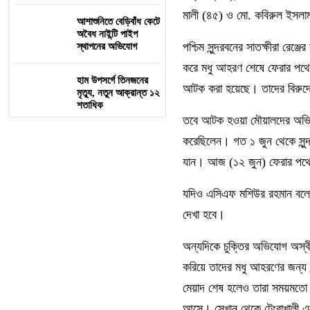
মালী (৪৫) ও মো. কবিরুল ইসল
আশাশুনিতে বেড়িবাঁধ কেটে
অবৈধ নাইন্টি পাইপ
পশ্চিম সুন্দরবনের সাতক্ষীরা রেঞ
স্থাপনের অভিযোগ
করে মধু আহরণ শেষে ফেরার পথে 
হাম উপসর্গে তিনজনের
আটক করা হয়েছে। তাদের বিরুদ
মৃত্যু, নতুন আক্রান্ত ১২
শতাধিক
তবে আটক হওয়া মৌয়ালদের অভিযোগ,
করেছিলেন। গত ১ জুন থেকে সুন্দ
যান। আজ (১২ জুন) ফেরার পথে
যদিও এসিএফ মশিউর রহমান বলেন
দেখা হবে।
অন্যদিকে চুক্তির অভিযোগ অস্বী
করিয়ে তাদের মধু আহরণের জন্য স
মেয়াদ শেষ হলেও তারা সময়মতো 
আসে। সেখান থেকে টেংরাখালী এ