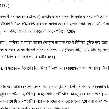
াম (৪৫)।
্জের সহকারী বন সংরক্ষক (এসিএফ) মশিউর রহমান বলেন, নিষেধাজ্ঞার সময় অবৈধভাবে স
টেংরাখালী টহল ফাঁড়ির পিনমারি খাল এলাকা থেকে ১ হাজার কেজি মধু ও দুটি নৌ
্ধে বন আইনে মামলা দায়ের করে আদালতে পাঠানো হয়েছে।
 বনবিভাগের দালাল জালাল মোল্লার মাধ্যমে অর্থের বিনিময়ে চুক্তি করে তারা সু
রবনে সকল ধরনের প্রবেশ নিষিদ্ধ থাকলেও ওই চুক্তির ভিত্তিতেই তারা মধু সংগ্
 বনবিভাগের সদস্যরা তাদের আটক করে।
, এ ধরনের অভিযোগের বিষয়টি আমি আপনাদের মাধ্যমেই প্রথম শুনলাম। বিষয়ট
কার করে জালাল মোল্লা বলেন, গত ১৫ মে বুড়িগোয়ালিনী স্টেশন থেকে বৈধভাবে 
ুন্দরবনে পাঠানো হয়েছিল। কিন্তু সেখানে দুটি নৌকা বনদস্যুদের কবলে পড়ে। এ 
লোকালয়ে ফিরতে পারেনি। পরে ডাকাতদের কবল থেকে মুক্ত হয়ে তারা বনসংলগ্ন 
লাকায় পৌঁছালে সিপিজি সদস্যরা তাদের আটক করে।