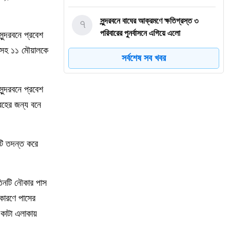
৭
সুন্দরবনে বাঘের আক্রমণে ক্ষতিগ্রস্ত ৩
পরিবারের পুনর্বাসনে এগিয়ে এলো
ুন্দরবনে প্রবেশ
আইএফএসডি ফাউন্ডেশন
কাসহ ১১ মৌয়ালকে
সর্বশেষ সব খবর
৮
শ্যামনগরে নারীর ঘর থেকে বস্ত্রহীন যুবদল
নেতা আটক, ভিডিও ভাইরাল
ন্দরবনে প্রবেশ
রহের জন্য বনে
৯
বাংলাদেশসহ ১৪ দেশের প্রতিরক্ষা জোটের
প্রধান কমান্ডার নিয়োগ করল সৌদি
ি তদন্ত করে
১০
হাসিনার কোনো বক্তব্য সমর্থন করে না ভারত:
জয়সওয়াল
তিনটি নৌকার পাস
১১
বাংলাদেশি উদ্যোক্তাদের জন্য ফেসবুকের
কারণে পাসের
নতুন সুবিধা
কাটা এলাকায়