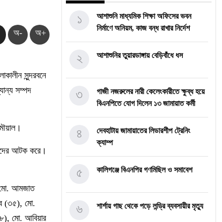
১
আশাশুনি মাধ্যমিক শিক্ষা অফিসের ভবন
নির্মাণে অনিয়ম, কাজ বন্ধ রাখার নির্দেশ
অ-
অ+
২
আশাশুনির তুয়ারডাঙ্গায় বেড়িবাঁধে ধস
লাকালীন সুন্দরবনে
যান্য সম্পদ
৩
গাজী নজরুলের নারী কেলেংকারীতে ক্ষুব্ধ হয়ে
বিএনপিতে যোগ দিলেন ১৩ জামায়াত কর্মী
 মৌয়াল।
৪
দেবহাটায় জামায়াতের লিডারশীপ ট্রেনিং
ক্যাম্প
হ তাদের আটক করে।
৫
কালিগঞ্জে বিএনপির গণমিছিল ও সমাবেশ
ে মো. আমজাত
ব (৩৫), মো.
৬
শার্শায় গাছ থেকে পড়ে লন্ড্রি ব্যবসায়ীর মৃত্যু
৩৮), মো. আবিয়ার