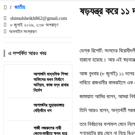
/
জাতীয়
ষড়যন্ত্র করে ১
shimulsheikh862@gmail.com
৮ জুলাই ২০২৬, ২:৩৮ অপরাহ্ণ
অনলাইন সংস্করণ
ডেস্ক রিপোর্ট: সংসদের বিরোধী
এ সম্পর্কিত আরও খবর
হারানো হয়েছে। আর এই ষড়যন্ত্র
আজ বুধবার (৮ জুলাই) ১১ দলের জ
আশাশুনি মাধ্যমিক শিক্ষা
অফিসের ভবন নির্মাণে
দাবিতে রাজধানীর কাকরাইলে এক
অনিয়ম, কাজ বন্ধ রাখার
নির্দেশ
জামায়াত আমির বলেন, আমরা নির্বা
আশাশুনির তুয়ারডাঙ্গায়
তিনি আরও বলেন, অন্তর্বর্তী সর
বেড়িবাঁধে ধস
তবে নির্বাচনের ফলাফল মেনে নি
গাজী নজরুলের নারী
গণভোটের রায় মেনে না নিয়ে বিএন
কেলেংকারীতে ক্ষুব্ধ হয়ে