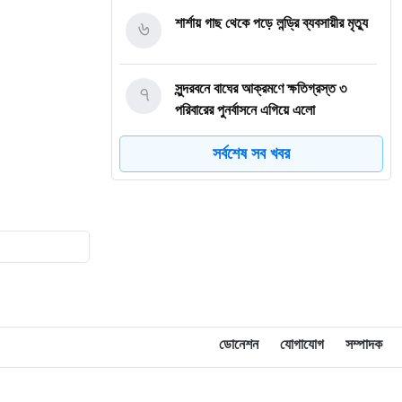
৬
শার্শায় গাছ থেকে পড়ে লন্ড্রি ব্যবসায়ীর মৃত্যু
৭
সুন্দরবনে বাঘের আক্রমণে ক্ষতিগ্রস্ত ৩
পরিবারের পুনর্বাসনে এগিয়ে এলো
আইএফএসডি ফাউন্ডেশন
সর্বশেষ সব খবর
৮
শ্যামনগরে নারীর ঘর থেকে বস্ত্রহীন যুবদল
নেতা আটক, ভিডিও ভাইরাল
৯
বাংলাদেশসহ ১৪ দেশের প্রতিরক্ষা জোটের
প্রধান কমান্ডার নিয়োগ করল সৌদি
১০
হাসিনার কোনো বক্তব্য সমর্থন করে না ভারত:
জয়সওয়াল
ডোনেশন
যোগাযোগ
সম্পাদক
১১
বাংলাদেশি উদ্যোক্তাদের জন্য ফেসবুকের