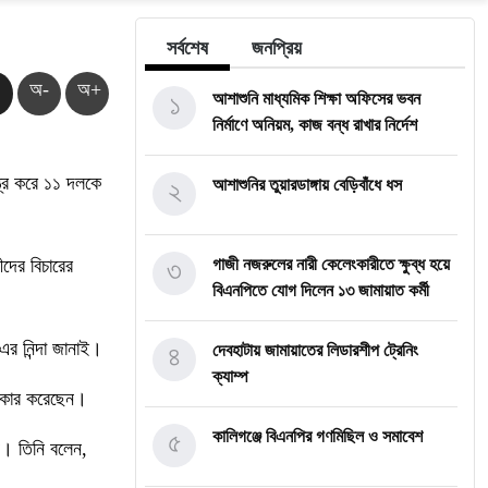
সর্বশেষ
জনপ্রিয়
অ-
অ+
১
আশাশুনি মাধ্যমিক শিক্ষা অফিসের ভবন
নির্মাণে অনিয়ম, কাজ বন্ধ রাখার নির্দেশ
্ত্র করে ১১ দলকে
২
আশাশুনির তুয়ারডাঙ্গায় বেড়িবাঁধে ধস
দের বিচারের
৩
গাজী নজরুলের নারী কেলেংকারীতে ক্ষুব্ধ হয়ে
বিএনপিতে যোগ দিলেন ১৩ জামায়াত কর্মী
এর নিন্দা জানাই।
৪
দেবহাটায় জামায়াতের লিডারশীপ ট্রেনিং
ক্যাম্প
শিকার করেছেন।
৫
কালিগঞ্জে বিএনপির গণমিছিল ও সমাবেশ
ন। তিনি বলেন,