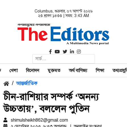
Columbus
, শুক্রবার, ০৭ আগস্ট ২০২৬
২৩ শ্রাবণ ১৪৩৩ | সময়:
3:43 AM
ক
খেলা
বিনোদন
মুক্তমত
অর্থ বাণিজ্য
শিক্ষা
তথ্যপ্রযুক্
/
আন্তর্জাতিক
চীন-রাশিয়ার সম্পর্ক ‘অনন্য
উচ্চতায়’, বললেন পুতিন
shimulsheikh862@gmail.com
২ সেপ্টেম্বর ২০২৫, ৬:৫৩ অপরাহ্ণ
|
অনলাইন সংস্করণ