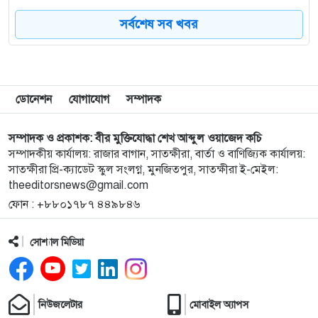
সর্বশেষ সব খবর
৮
বিদ্যুতের ভূতুড়ে বিল ও দ্রব্যমূল্যের ঊর্ধ্বগতির প্রতিবাদে
সাতক্ষীরায় ১১ দলের মানববন্ধন কর্মসূচি
৯
পাইকগাছায় সাইকেল সেলাই মেশিন ও ভ্যান বিতরণ
ডোনেশন
যোগাযোগ
সম্পাদক
১০
মাদক ও অনলাইন জুয়ার সাথে জড়িতদের ছাড় নেই:
সম্পাদক ও প্রকাশক: বীর মুক্তিযোদ্ধা শেখ আব্দুল ওয়াজেদ কচি
খুলনার পুলিশ সুপার
সম্পাদকীয় কার্যালয়: রাজার বাগান, সাতক্ষীরা, বার্তা ও বাণিজ্যিক কার্যালয়:
সাতক্ষীরা প্রি-ক্যাডেট স্কুল সংলগ্ন, মুনজিতপুর, সাতক্ষীরা ই-মেইল:
theeditorsnews@gmail.com
১১
বেনাপোল চেকপোস্টে স্বর্ণসহ এক পাসপোর্ট যাত্রী আটক
ফোন : +৮৮০১৭৮৭ ৪৪৯৮৪৬
১২
সাতক্ষীরায় ৬ কোটি টাকার সিনথেটিক মাদক ‘কুশ’ জব্দ,
সোশ্যাল মিডিয়া
আটক ১
১৩
‘র‌্যাব’ বিলুপ্ত করে আসছে ‘স্পেশাল রেসপন্স ব্যাটালিয়ন’
নিউজলেটার
মোবাইল অ্যাপস