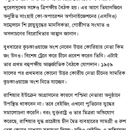
খুরেলসুখের সঙ্গেও ত্রিপক্ষীয় বৈঠক হয়। এর আগে তিয়ানজিনে
অনুষ্ঠিত সাংহাই কো-অপারেশন অর্গানাইজেশনের (এসসিও)
সম্মেলনে শি স্নায়ুযুদ্ধের মানসিকতা, গোষ্ঠীগত সংঘাত ও
অসদাচণের বিরোধিতার আহ্বান জানান।
বুধবারের কুচকাওয়াজে অংশ নেবেন উত্তর কোরিয়ার নেতা কিম
জং উনও। বিশেষ ট্রেনে করে চীনে প্রবেশ করেন তিনি। এটাই
তার প্রথম বহুপক্ষীয় আন্তর্জাতিক বৈঠকে যোগদান। ১৯৫৯
সালের পর প্রথমবার কোনো উত্তর কোরীয় নেতা চীনের সামরিক
কুচকাওয়াজে অংশ নিতে যাচ্ছেন।
রাশিয়ার ইউক্রেন আগ্রাসনের কারণে পশ্চিমা নেতারা অনুষ্ঠানে
উপস্থিত থাকবেন না। তবে বেইজিং এখনো পুতিনের যুদ্ধের
সমালোচনা করেনি। বরং যুক্তরাষ্ট্র ও তার মিত্ররা অভিযোগ
করেছে, রাশিয়ার যুদ্ধ প্রচেষ্টায় চীন দ্বৈত ব্যবহারের সামগ্রী ও রুশ
তেল কেনার মাধ্যমে সহায়তা দিচ্ছে। যদিও বেইজিং এ অভিযোগ