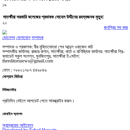
১৯
সাতক্ষীরা সরকারি কলেজের প্রভাষক সোহেল উদ্দীনের রহস্যজনক মৃত্যু!
২০
জনপ্রিয় সব খবর
ডোনেশন
যোগাযোগ
সম্পাদক
সম্পাদক ও প্রকাশক: বীর মুক্তিযোদ্ধা শেখ আব্দুল ওয়াজেদ কচি
সম্পাদকীয় কার্যালয়: রাজার বাগান, সাতক্ষীরা, বার্তা ও বাণিজ্যিক কার্যালয়: সাতক্ষীরা প্রি-
ক্যাডেট স্কুল সংলগ্ন, মুনজিতপুর, সাতক্ষীরা ই-মেইল:
theeditorsnews@gmail.com
ফোন : +৮৮০১৭৮৭ ৪৪৯৮৪৬
সোশ্যাল মিডিয়া
নিউজলেটার
প্রতিদিন মেইলে আপডেট পেতে সাবস্ক্রাইব করুন।
মোবাইল অ্যাপস
অ্যান্ড্রয়েড
আইফোন
Developed by Fahad Hossain