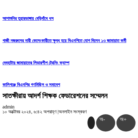
আশাশুনির তুয়ারডাঙ্গায় বেড়িবাঁধে ধস
গাজী নজরুলের নারী কেলেংকারীতে ক্ষুব্ধ হয়ে বিএনপিতে যোগ দিলেন ১৩ জামায়াত কর্মী
দেবহাটায় জামায়াতের লিডারশীপ ট্রেনিং ক্যাম্প
কালিগঞ্জে বিএনপির গণমিছিল ও সমাবেশ
সাতক্ষীরায় আদর্শ শিক্ষক ফেডারেশনের সম্মেলন
admin
১০ অক্টোবর ২০২৪, ৬:৪২ অপরাহ্ণ
|
অনলাইন সংস্করণ
অ-
অ+