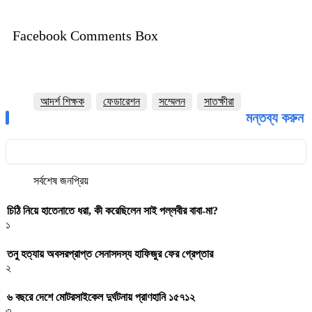
Facebook Comments Box
আদর্শ শিক্ষক
ফেডারেশন
সম্মেলন
সাতক্ষীরা
মন্তব্য করুন
সর্বশেষ
জনপ্রিয়
চিঠি নিয়ে হাতেনাতে ধরা, কী করেছিলেন সাই পল্লবীর বাবা-মা?
১
তনু হত্যায় অবসরপ্রাপ্ত সেনাসদস্য হাফিজুর ফের গ্রেপ্তার
২
৬ বছরে দেশে মোটরসাইকেল দুর্ঘটনায় প্রাণহানি ১৫৭১২
৩