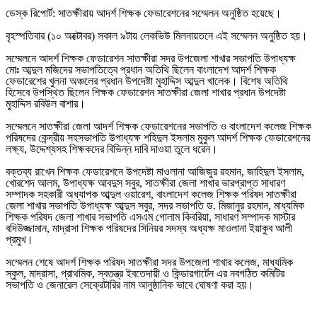
ডেস্ক রিপোর্ট: সাতক্ষীরায় আদর্শ শিক্ষক ফেডারেশনের সম্মেলন অনুষ্ঠিত হয়েছে।
বৃহস্পতিবার (১০ অক্টোবর) সকাল ৯টায় লেকভিউ মিলনায়তনে এই সম্মেলন অনুষ্ঠিত হয়।
সম্মেলনে আদর্শ শিক্ষক ফেডারেশন সাতক্ষীরা সদর উপজেলা শাখার সভাপতি উপাধ্যক্ষ
মোঃ আব্দুল মজিদের সভাপতিত্বে প্রধান অতিথি ছিলেন বাংলাদেশ আদর্শ শিক্ষক
ফেডারেশের খুলনা অঞ্চলের প্রধান উপদেষ্টা মুহাদ্দিস আব্দুল খালেক। বিশেষ অতিথি
হিসেবে উপস্থিত ছিলেন শিক্ষক ফেডারেশন সাতক্ষীরা জেলা শাখার প্রধান উপদেষ্টা
মুহাদ্দিস রবিউল বাশার।
সম্মেলনে সাতক্ষীরা জেলা আদর্শ শিক্ষক ফেডারেশনের সভাপতি ও বাংলাদেশ কলেজ শিক্ষক
পরিষদের কেন্দ্রীয় সহসভাপতি উপাধ্যক্ষ শহিদুল ইসলাম মুকুল আদর্শ শিক্ষক ফেডারেশনের
লক্ষ্য, উদ্দেশ্যসহ শিক্ষকদের বিভিন্ন দাবি দাওয়া তুলে ধরেন।
বক্তব্য রাখেন শিক্ষক ফেডারেশনে উপদেষ্টা মাওলানা আজিজুর রহমান, জাহিদুল ইসলাম,
খোরশেদ আলম, উপাধ্যক্ষ আবদুস সবুর, সাতক্ষীরা জেলা শাখার ভারপ্রাপ্ত সাধারণ
সম্পাদক সহকারী অধ্যাপক আব্দুল ওয়ারেশ, বাংলাদেশ কলেজ শিক্ষক পরিষদ সাতক্ষীরা
জেলা শাখার সভাপতি উপাধ্যক্ষ আব্দুস সবুর, সদর সভাপতি ড. মিজানুর রহমান, মাধ্যমিক
শিক্ষক পরিষদ জেলা শাখার সভাপতি এসএম গোলাম কিবরিয়া, সাধারণ সম্পাদক মাস্টার
বদিউজ্জামান, মাদ্রাসা শিক্ষক পরিষদের সিনিয়র সদস্য অধ্যক্ষ মাওলানা ইয়াকুব আলী
প্রমুখ।
সম্মেলন শেষে আদর্শ শিক্ষক পরিষদ সাতক্ষীরা সদর উপজেলা শাখার কলেজ, মাধ্যমিক
স্কুল, মাদ্রাসা, প্রাথমিক, স্বতন্ত্র ইবতেদায়ী ও কিন্ডারগার্টেন এর নবগঠিত কমিটির
সভাপতি ও জেনারেল সেক্রেটারির নাম আনুষ্ঠানিক ভাবে ঘোষণা করা হয়।