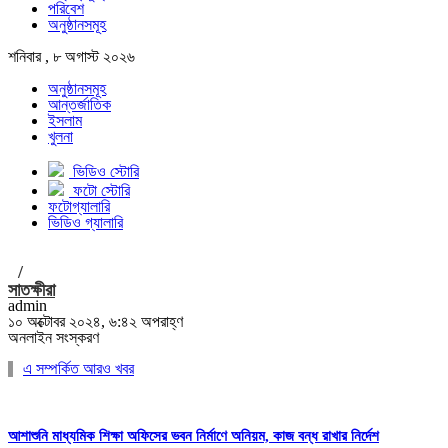
পরিবেশ
অনুষ্ঠানসমূহ
শনিবার , ৮ অগাস্ট ২০২৬
অনুষ্ঠানসমূহ
আন্তর্জাতিক
ইসলাম
খুলনা
ভিডিও স্টোরি
ফটো স্টোরি
ফটোগ্যালারি
ভিডিও গ্যালারি
/
সাতক্ষীরা
admin
১০ অক্টোবর ২০২৪, ৬:৪২ অপরাহ্ণ
অনলাইন সংস্করণ
এ সম্পর্কিত আরও খবর
আশাশুনি মাধ্যমিক শিক্ষা অফিসের ভবন নির্মাণে অনিয়ম, কাজ বন্ধ রাখার নির্দেশ