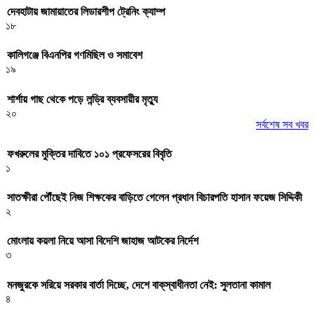
দেবহাটায় জামায়াতের লিডারশীপ ট্রেনিং ক্যাম্প
১৮
কালিগঞ্জে বিএনপির গণমিছিল ও সমাবেশ
১৯
শার্শায় গাছ থেকে পড়ে লন্ড্রি ব্যবসায়ীর মৃত্যু
২০
সর্বশেষ সব খবর
ফখরুলের মুক্তির দাবিতে ১০১ প্রফেসরের বিবৃতি
১
সাতক্ষীরা পৌঁছেই নিজ শিক্ষকের বাড়িতে গেলেন প্রধান বিচারপতি হাসান ফয়েজ সিদ্দিকী
২
মোংলায় কয়লা নিয়ে আসা বিদেশি জাহাজ আটকের নির্দেশ
৩
মনজুরকে সরিয়ে সরকার বার্তা দিচ্ছে, দেশে বাক্‌স্বাধীনতা নেই: সুলতানা কামাল
৪