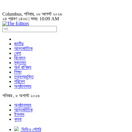
Columbus
, শনিবার, ০৮ আগস্ট ২০২৬
২৪ শ্রাবণ ১৪৩৩ | সময়:
10:09 AM
জাতীয়
আন্তর্জাতিক
খেলা
বিনোদন
মুক্তমত
অর্থ বাণিজ্য
শিক্ষা
তথ্যপ্রযুক্তি
পরিবেশ
অনুষ্ঠানসমূহ
শনিবার , ৮ অগাস্ট ২০২৬
অনুষ্ঠানসমূহ
আন্তর্জাতিক
ইসলাম
খুলনা
ভিডিও স্টোরি