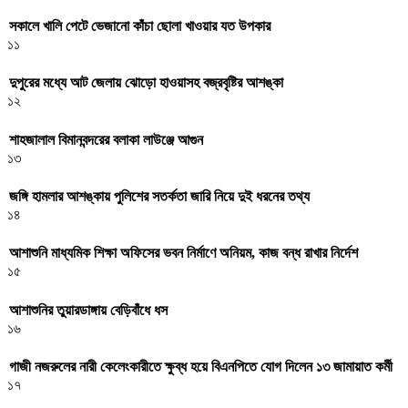
সকালে খালি পেটে ভেজানো কাঁচা ছোলা খাওয়ার যত উপকার
১১
দুপুরের মধ্যে আট জেলায় ঝোড়ো হাওয়াসহ বজ্রবৃষ্টির আশঙ্কা
১২
শাহজালাল বিমানবন্দরের বলাকা লাউঞ্জে আগুন
১৩
জঙ্গি হামলার আশঙ্কায় পুলিশের সতর্কতা জারি নিয়ে দুই ধরনের তথ্য
১৪
আশাশুনি মাধ্যমিক শিক্ষা অফিসের ভবন নির্মাণে অনিয়ম, কাজ বন্ধ রাখার নির্দেশ
১৫
আশাশুনির তুয়ারডাঙ্গায় বেড়িবাঁধে ধস
১৬
গাজী নজরুলের নারী কেলেংকারীতে ক্ষুব্ধ হয়ে বিএনপিতে যোগ দিলেন ১৩ জামায়াত কর্মী
১৭