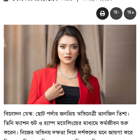
অ-
অ+
বিনোদন ডেস্ক: ছোট পর্দার জনপ্রিয় অভিনেত্রী তানজিন তিশা।
তিনি ফ্যাশন শুট ও র‍্যাম্প মডেলিংয়ের মাধ্যমে কর্মজীবন শুরু
করেন। নিজের অভিনয় দক্ষতা দিয়ে দর্শকদের মনে জায়গা করে