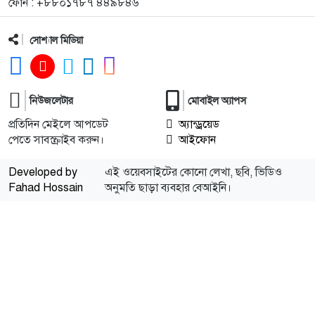
ফোন : +৮৮০১৭৮৭ ৪৪৯৮৪৬
উইকেটের ‘হ্যাটট্রিক’
সোশ্যাল মিডিয়া
১২
শিশু রায়য়ানের পাশে দাড়ালেন আলফা, অন্যদেরও এগিয়ে
আসার আহবান
১৩
প্লাস্টিকের পানির ট্যাংক বিতরণ, কতটা টেকসই সমাধান? ||
নিউজলেটার
মোবাইল অ্যাপস
এস এম জান্নাতুল নাঈম
প্রতিদিন মেইলে আপডেট
অ্যান্ড্রয়েড
পেতে সাবস্ক্রাইব করুন।
আইফোন
১৪
বেনাপোল ইমিগ্রেশন পরিদর্শনে এসবি প্রধান সরদার নুরুল
আমিন
Developed by
এই ওয়েবসাইটের কোনো লেখা, ছবি, ভিডিও
Fahad Hossain
অনুমতি ছাড়া ব্যবহার বেআইনি।
১৫
ঈশ্বরীপুরে ৫০ হাজার দেশীয় বীজ রোপণ
১৬
গ্রাম্য চিকিৎসকের চেম্বারে পাইলসের অপারেশনের প্রস্তুতি,
ইনজেকশনের পর রোগীর মৃত্যু