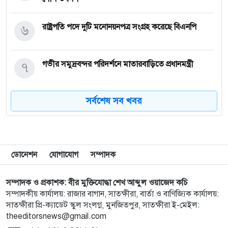
৬
রাষ্ট্রপতি পদে দুটি মনোনয়নপত্র সংগ্রহ করেছে বিএনপি
৭
গভীর সমুদ্রবন্দর পরিদর্শনে মাতারবাড়িতে প্রধানমন্ত্রী
সর্বশেষ সব খবর
৮
সাবেক ছাত্রদল নেতা জাহাঙ্গীর আলমের পিতার দাফন
সম্পন্ন
৯
ছাগল নিয়ে বাড়ি ফেরার পথে সড়ক দুর্ঘটনায় প্রাণ গেল
বৃদ্ধের
ডোনেশন
যোগাযোগ
সম্পাদক
১০
এরতেজা হাসানের বিরুদ্ধে গ্রেফতারি পরোয়ানা
সম্পাদক ও প্রকাশক: বীর মুক্তিযোদ্ধা শেখ আব্দুল ওয়াজেদ কচি
সম্পাদকীয় কার্যালয়: রাজার বাগান, সাতক্ষীরা, বার্তা ও বাণিজ্যিক কার্যালয়:
সাতক্ষীরা প্রি-ক্যাডেট স্কুল সংলগ্ন, মুনজিতপুর, সাতক্ষীরা ই-মেইল:
theeditorsnews@gmail.com
১১
ওয়ানডে ইতিহাসে প্রথম স্পিনার হিসেবে রশিদের ৬