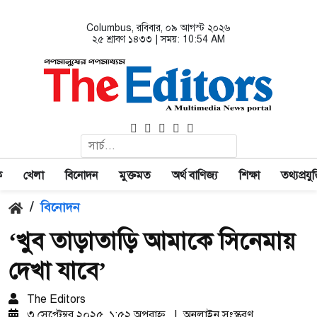
Columbus
, রবিবার, ০৯ আগস্ট ২০২৬
২৫ শ্রাবণ ১৪৩৩ | সময়:
10:54 AM
ক
খেলা
বিনোদন
মুক্তমত
অর্থ বাণিজ্য
শিক্ষা
তথ্যপ্রযুক্
/
বিনোদন
‘খুব তাড়াতাড়ি আমাকে সিনেমায়
দেখা যাবে’
The Editors
৩ সেপ্টেম্বর ২০২৫, ১:৫২ অপরাহ্ণ
|
অনলাইন সংস্করণ