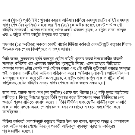
কয়রা (খুলনা) প্রতিনিধি : খুলনার কয়রায় অভিযান চালিয়ে বনদস্যু ছোটন বাহিনীর সদস্য
সাগর শেখ (নব মুসলিম) ওরফে জয় শীল (৪১) কে আটক করেছে কোস্ট গার্ড ও নৌ
বাহিনীর সদস্যরা। এসময় তার কাছ থেকে একটি একনলা বন্দুক, ২ রাউন্ড তাজা কার্তুজ
এবং ৩ রাউন্ড ফাঁকা কার্তুজ উদ্ধার করা হয়েছে।
মঙ্গলবার (১৪ অক্টোবর) সকালে কোস্ট গার্ডের মিডিয়া কর্মকর্তা লেফটেন্যান্ট কমান্ডার সিয়াম-
উল-হক এক প্রেস বিজ্ঞপ্তিতে এ তথ্য জানান।
তিনি বলেন, সুন্দরবনের দুর্ধর্ষ বনদস্যু ছোটন বাহিনী খুলনার কয়রা উপজেলাধীন রায়নদী
সংলগ্ন খাশিটানা খাল এলাকায় ডাকাতির প্রস্তুতি নিচ্ছে- এমন তথ্যের ভিত্তিতে
সোমবার সকাল ৯টায় কোস্ট গার্ড স্টেশন কয়রা এবং নৌ বাহিনী কন্টিনজেন্ট কয়রার সদস্যরা
ওই এলাকায় একটি যৌথ অভিযান পরিচালনা করে। অভিযান চলাকালীন আভিযানিক দল
বনদস্যুদের ধাওয়া করে ১টি একনলা বন্দুক, ২ রাউন্ড তাজা কার্তুজ এবং ৩ রাউন্ড ফাঁকা
কার্তুজসহ ছোটন বাহিনীর সদস্য সাগর শেখকে আটক করতে সক্ষম হয়।
জানা যায়, আটক সাগর শেখ (নব মুসলিম) ওরফে জয় শীলের (৪১) বাড়ি মূলত নড়াইলের
কালিয়ায়। কিন্তু বিবাহের সূত্রে তিনি খুলনার কয়রা উপজেলার সদর ইউনিয়নের ৮নং
ওয়ার্ডে শ্বশুর বাড়িতে বসবাস করেন । তিনি দীর্ঘদিন যাবৎ ছোটন বাহিনীর সঙ্গে ডাকাতি
এবং ডাকাত দলকে অস্ত্র, গোলাবারুদ ও রসদ সরবরাহের মাধ্যমে সহযোগিতা করে
আসছিলেন।
মিডিয়া কর্মকর্তা লেফটেন্যান্ট কমান্ডার সিয়াম-উল-হক বলেন, জব্দকৃত অস্ত্র ও গোলাবারুদ
এবং আটক সাগর শেখের বিরুদ্ধে পরবর্তী আইনানুগ ব্যবস্থা গ্রহণের কার্যক্রম
প্রক্রিয়াধীন রয়েছে।