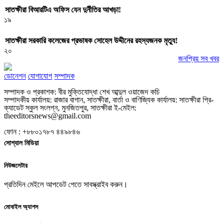
সাতক্ষীরা বিআরটিএ অফিস যেন দুর্নীতির আখড়া!
১৯
সাতক্ষীরা সরকারি কলেজের প্রভাষক সোহেল উদ্দীনের রহস্যজনক মৃত্যু!
২০
জনপ্রিয় সব খবর
ডোনেশন
যোগাযোগ
সম্পাদক
সম্পাদক ও প্রকাশক: বীর মুক্তিযোদ্ধা শেখ আব্দুল ওয়াজেদ কচি
সম্পাদকীয় কার্যালয়: রাজার বাগান, সাতক্ষীরা, বার্তা ও বাণিজ্যিক কার্যালয়: সাতক্ষীরা প্রি-
ক্যাডেট স্কুল সংলগ্ন, মুনজিতপুর, সাতক্ষীরা ই-মেইল:
theeditorsnews@gmail.com
ফোন : +৮৮০১৭৮৭ ৪৪৯৮৪৬
সোশ্যাল মিডিয়া
নিউজলেটার
প্রতিদিন মেইলে আপডেট পেতে সাবস্ক্রাইব করুন।
মোবাইল অ্যাপস