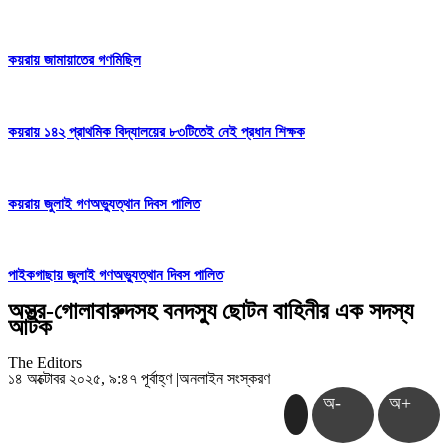
কয়রায় জামায়াতের গণমিছিল
কয়রায় ১৪২ প্রাথমিক বিদ্যালয়ের ৮৩টিতেই নেই প্রধান শিক্ষক
কয়রায় জুলাই গণঅভ্যুত্থান দিবস পালিত
পাইকগাছায় জুলাই গণঅভ্যুত্থান দিবস পালিত
অস্ত্র-গোলাবারুদসহ বনদস্যু ছোটন বাহিনীর এক সদস্য
আটক
The Editors
১৪ অক্টোবর ২০২৫, ৯:৪৭ পূর্বাহ্ণ
|
অনলাইন সংস্করণ
অ-
অ+