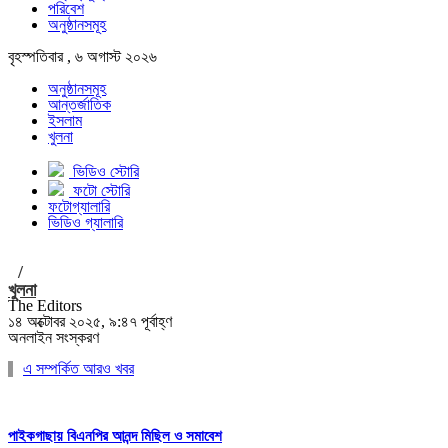
পরিবেশ
অনুষ্ঠানসমূহ
বৃহস্পতিবার , ৬ অগাস্ট ২০২৬
অনুষ্ঠানসমূহ
আন্তর্জাতিক
ইসলাম
খুলনা
ভিডিও স্টোরি
ফটো স্টোরি
ফটোগ্যালারি
ভিডিও গ্যালারি
/
খুলনা
The Editors
১৪ অক্টোবর ২০২৫, ৯:৪৭ পূর্বাহ্ণ
অনলাইন সংস্করণ
এ সম্পর্কিত আরও খবর
পাইকগাছায় বিএনপির আনন্দ মিছিল ও সমাবেশ