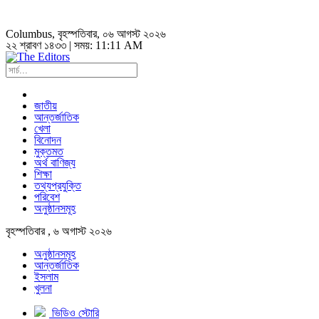
Columbus
, বৃহস্পতিবার, ০৬ আগস্ট ২০২৬
২২ শ্রাবণ ১৪৩৩ | সময়:
11:11 AM
জাতীয়
আন্তর্জাতিক
খেলা
বিনোদন
মুক্তমত
অর্থ বাণিজ্য
শিক্ষা
তথ্যপ্রযুক্তি
পরিবেশ
অনুষ্ঠানসমূহ
বৃহস্পতিবার , ৬ অগাস্ট ২০২৬
অনুষ্ঠানসমূহ
আন্তর্জাতিক
ইসলাম
খুলনা
ভিডিও স্টোরি