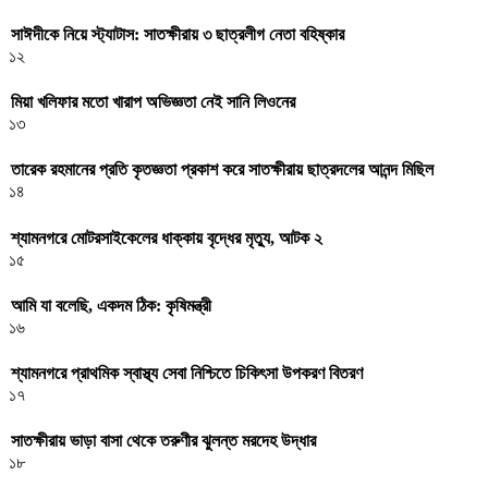
সাঈদীকে নিয়ে স্ট্যাটাস: সাতক্ষীরায় ৩ ছাত্রলীগ নেতা বহিষ্কার
১২
মিয়া খলিফার মতো খারাপ অভিজ্ঞতা নেই সানি লিওনের
১৩
তারেক রহমানের প্রতি কৃতজ্ঞতা প্রকাশ করে সাতক্ষীরায় ছাত্রদলের আনন্দ মিছিল
১৪
শ্যামনগরে মোটরসাইকেলের ধাক্কায় বৃদ্ধের মৃত্যু, আটক ২
১৫
আমি যা বলেছি, একদম ঠিক: কৃষিমন্ত্রী
১৬
শ্যামনগরে প্রাথমিক স্বাস্থ্য সেবা নিশ্চিতে চিকিৎসা উপকরণ বিতরণ
১৭
সাতক্ষীরায় ভাড়া বাসা থেকে তরুণীর ঝুলন্ত মরদেহ উদ্ধার
১৮