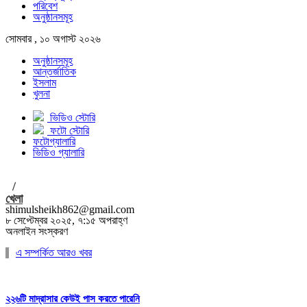
পরিবেশ
অনুষ্ঠানসমূহ
সোমবার , ১০ অগাস্ট ২০২৬
অনুষ্ঠানসমূহ
আন্তর্জাতিক
ইসলাম
খুলনা
ভিডিও স্টোরি
ফটো স্টোরি
ফটোগ্যালারি
ভিডিও গ্যালারি
/
খেলা
shimulsheikh862@gmail.com
৮ সেপ্টেম্বর ২০২৫, ৭:১৫ অপরাহ্ণ
অনলাইন সংস্করণ
এ সম্পর্কিত আরও খবর
২২৬টি মাদ্রাসার কেউই পাস করতে পারেনি