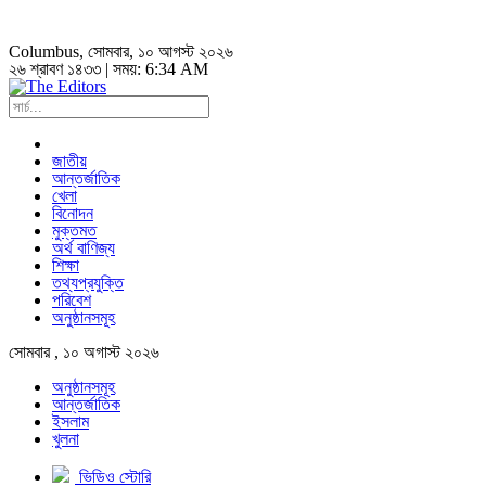
Columbus
, সোমবার, ১০ আগস্ট ২০২৬
২৬ শ্রাবণ ১৪৩৩ | সময়:
6:34 AM
জাতীয়
আন্তর্জাতিক
খেলা
বিনোদন
মুক্তমত
অর্থ বাণিজ্য
শিক্ষা
তথ্যপ্রযুক্তি
পরিবেশ
অনুষ্ঠানসমূহ
সোমবার , ১০ অগাস্ট ২০২৬
অনুষ্ঠানসমূহ
আন্তর্জাতিক
ইসলাম
খুলনা
ভিডিও স্টোরি