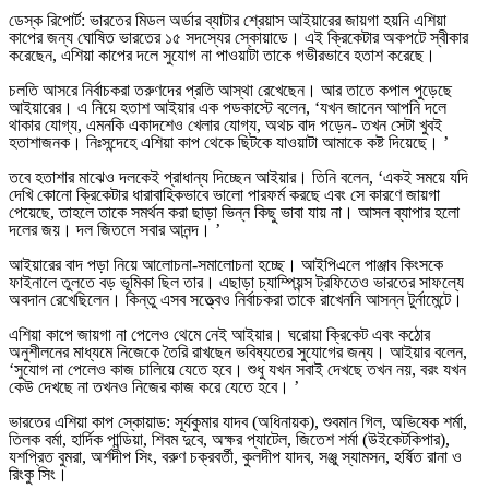
ডেস্ক রিপোর্ট: ভারতের মিডল অর্ডার ব্যাটার শ্রেয়াস আইয়ারের জায়গা হয়নি এশিয়া
কাপের জন্য ঘোষিত ভারতের ১৫ সদস্যের স্কোয়াডে। এই ক্রিকেটার অকপটে স্বীকার
করেছেন, এশিয়া কাপের দলে সুযোগ না পাওয়াটা তাকে গভীরভাবে হতাশ করেছে।
চলতি আসরে নির্বাচকরা তরুণদের প্রতি আস্থা রেখেছেন। আর তাতে কপাল পুড়েছে
আইয়ারের। এ নিয়ে হতাশ আইয়ার এক পডকাস্টে বলেন, ‘যখন জানেন আপনি দলে
থাকার যোগ্য, এমনকি একাদশেও খেলার যোগ্য, অথচ বাদ পড়েন- তখন সেটা খুবই
হতাশাজনক। নিঃসন্দেহে এশিয়া কাপ থেকে ছিটকে যাওয়াটা আমাকে কষ্ট দিয়েছে। ’
তবে হতাশার মাঝেও দলকেই প্রাধান্য দিচ্ছেন আইয়ার। তিনি বলেন, ‘একই সময়ে যদি
দেখি কোনো ক্রিকেটার ধারাবাহিকভাবে ভালো পারফর্ম করছে এবং সে কারণে জায়গা
পেয়েছে, তাহলে তাকে সমর্থন করা ছাড়া ভিন্ন কিছু ভাবা যায় না। আসল ব্যাপার হলো
দলের জয়। দল জিতলে সবার আনন্দ। ’
আইয়ারের বাদ পড়া নিয়ে আলোচনা-সমালোচনা হচ্ছে। আইপিএলে পাঞ্জাব কিংসকে
ফাইনালে তুলতে বড় ভূমিকা ছিল তার। এছাড়া চ্যাম্পিয়ন্স ট্রফিতেও ভারতের সাফল্যে
অবদান রেখেছিলেন। কিন্তু এসব সত্ত্বেও নির্বাচকরা তাকে রাখেননি আসন্ন টুর্নামেন্টে।
এশিয়া কাপে জায়গা না পেলেও থেমে নেই আইয়ার। ঘরোয়া ক্রিকেট এবং কঠোর
অনুশীলনের মাধ্যমে নিজেকে তৈরি রাখছেন ভবিষ্যতের সুযোগের জন্য। আইয়ার বলেন,
‘সুযোগ না পেলেও কাজ চালিয়ে যেতে হবে। শুধু যখন সবাই দেখছে তখন নয়, বরং যখন
কেউ দেখছে না তখনও নিজের কাজ করে যেতে হবে। ’
ভারতের এশিয়া কাপ স্কোয়াড: সূর্যকুমার যাদব (অধিনায়ক), শুবমান গিল, অভিষেক শর্মা,
তিলক বর্মা, হার্দিক পান্ডিয়া, শিবম দুবে, অক্ষর প্যাটেল, জিতেশ শর্মা (উইকেটকিপার),
যশপ্রিত বুমরা, অর্শদীপ সিং, বরুণ চক্রবর্তী, কুলদীপ যাদব, সঞ্জু স্যামসন, হর্ষিত রানা ও
রিংকু সিং।