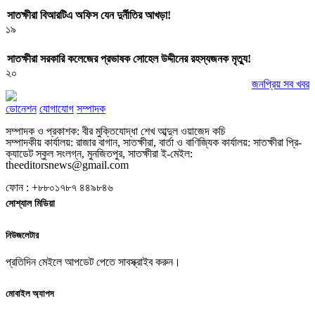
সাতক্ষীরা বিআরটিএ অফিস যেন দুর্নীতির আখড়া!
১৯
সাতক্ষীরা সরকারি কলেজের প্রভাষক সোহেল উদ্দীনের রহস্যজনক মৃত্যু!
২০
জনপ্রিয় সব খবর
ডোনেশন
যোগাযোগ
সম্পাদক
সম্পাদক ও প্রকাশক: বীর মুক্তিযোদ্ধা শেখ আব্দুল ওয়াজেদ কচি
সম্পাদকীয় কার্যালয়: রাজার বাগান, সাতক্ষীরা, বার্তা ও বাণিজ্যিক কার্যালয়: সাতক্ষীরা প্রি-
ক্যাডেট স্কুল সংলগ্ন, মুনজিতপুর, সাতক্ষীরা ই-মেইল:
theeditorsnews@gmail.com
ফোন : +৮৮০১৭৮৭ ৪৪৯৮৪৬
সোশ্যাল মিডিয়া
নিউজলেটার
প্রতিদিন মেইলে আপডেট পেতে সাবস্ক্রাইব করুন।
মোবাইল অ্যাপস