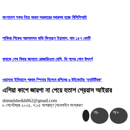
বাংলাদেশ সফর নিয়ে ভারত সরকারের দ্বারস্থ হচ্ছে বিসিসিআই
শাকিরা-পিকের প্রাসাদসম বাড়ি কিনছেন ইয়ামাল, দাম ১৫৭ কোটি
বাবাকে শেষ বিদায় জানাতে রোজারিওতে মেসি, ডি পলের গোল উৎসর্গ
ওয়ানডে ইতিহাসে প্রথম স্পিনার হিসেবে রশিদের ৬ উইকেটের ‘হ্যাটট্রিক’
এশিয়া কাপে জায়গা না পেয়ে হতাশ শ্রেয়াস আইয়ার
shimulsheikh862@gmail.com
৮ সেপ্টেম্বর ২০২৫, ৭:১৫ অপরাহ্ণ
|
অনলাইন সংস্করণ
অ-
অ+