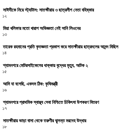
সাঈদীকে নিয়ে স্ট্যাটাস: সাতক্ষীরায় ৩ ছাত্রলীগ নেতা বহিষ্কার
১২
মিয়া খলিফার মতো খারাপ অভিজ্ঞতা নেই সানি লিওনের
১৩
তারেক রহমানের প্রতি কৃতজ্ঞতা প্রকাশ করে সাতক্ষীরায় ছাত্রদলের আনন্দ মিছিল
১৪
শ্যামনগরে মোটরসাইকেলের ধাক্কায় বৃদ্ধের মৃত্যু, আটক ২
১৫
আমি যা বলেছি, একদম ঠিক: কৃষিমন্ত্রী
১৬
শ্যামনগরে প্রাথমিক স্বাস্থ্য সেবা নিশ্চিতে চিকিৎসা উপকরণ বিতরণ
১৭
সাতক্ষীরায় ভাড়া বাসা থেকে তরুণীর ঝুলন্ত মরদেহ উদ্ধার
১৮