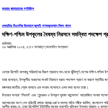
কয়রায় জামায়াতের গণমিছিল
দেবহাটায় বিএনপির উদ্যোগে জুলাই গণঅভ্যুত্থান দিবস পালন
দক্ষিণ-পশ্চিম উপকূলের বৈষম্য নিরসনে সমন্বিত পদক্ষেপ গ্
admin
২৯ অক্টোবর ২০২৪, ৫:৫৭ অপরাহ্ণ
|
অনলাইন সংস্করণ
ডেস্ক রিপোর্ট: জলবায়ু পরিবর্তনের বিরূপ প্রভাবে সব থেকে ঝুঁকিপূর্ণ দেশের দক্ষিণ-পশ্
তারা বলেছেন, উপকূলীয় অঞ্চলের সংকট নিরসনে দ্রুত পদক্ষেপ গ্রহণ না করলে স্থানীয় জ
মঙ্গলবার জাতীয় প্রেস ক্লাবে এক সংবাদ সম্মেলনে এসব কথা বলেন তারা।
উন্নয়ন সংস্থা ‘লিডার্স’ এবং ‘সুন্দরবন ও উপকূল সুরক্ষা আন্দোলন’ আয়োজিত সংবাদ সম্মেল
আলোচনায় অংশ নেন ধরিত্রী রক্ষায় আমরা-ধরা’র সদস্য সচিব শরীফ জামিল, বাংলাদেশ পরিবে
আশীষ কুমার দে, ঢাকা রিপোর্টার্স ইউনিটির সাবেক সভাপতি রফিকুল ইসলাম আজাদ ও কল্যা