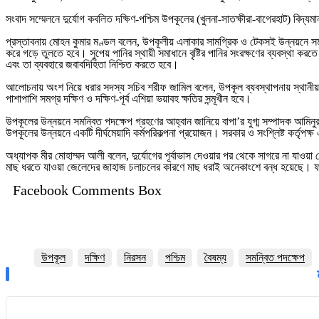
সংবাদ সম্মেলনে দুর্যোগ কবলিত দক্ষিণ-পশ্চিম উপকূলের (খুলনা-সাতক্ষীরা-বাগেরহাট) বিদ্যমা
প্রস্তাবনায় মোহন কুমার মণ্ডল বলেন, উপকূলীয় এলাকার সামগ্রিক ও টেকসই উন্নয়নে সমন্ব
করে গড়ে তুলতে হবে। সুপেয় পানির স্থায়ী সমাধানে বৃষ্টির পানির সংরক্ষণের ব্যবস্থা ক
এবং তা ব্যবহারে জবাবদিহিতা নিশ্চিত করতে হবে।
আলোচনায় অংশ নিয়ে ধরার সদস্য সচিব শরীফ জামিল বলেন, উপকূল ব্যবস্থাপনায় স্থানীয়
পাশাপাশি সমগ্র দক্ষিণ ও দক্ষিণ-পূর্ব এশিয়া ভয়াবহ ক্ষতির সন্মূখীন হবে।
উপকূলের উন্নয়নে সমন্বিত পদক্ষেপ গ্রহণের আহ্বান জানিয়ে বাপা’র যুগ্ম সম্পাদক আমিন
উপকূলের উন্নয়নে একটি দীর্ঘমেয়াদি কর্মপরিকল্পনা প্রয়োজন। সরকার ও সংশ্লিষ্ট কর্তৃপক
অধ্যাপক মীর মোহাম্মদ আলী বলেন, দুর্যোগের পূর্বাভাস দেওয়ার পর থেকে সাগরে না যাও
মাছ ধরতে যাওয়া জেলেদের জাহাজ চলাচলের কারণে মাছ ধরাই অনেকাংশে বন্ধ হয়েছে। ফ
Facebook Comments Box
উপকূল
দক্ষিণ
নিরসন
পশ্চিম
বৈষম্য
সমন্বিত পদক্ষেপ