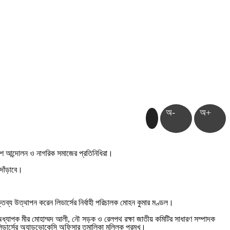
অ-
অ+
রিবেশ আন্দোলন ও নাগরিক সমাজের প্রতিনিধিরা।
দাঁড়াবে।
ক্তব্য উত্থাপন করেন লিডার্সের নির্বাহী পরিচালক মোহন কুমার মণ্ডল।
ী অধ্যাপক মীর মোহাম্মদ আলী, নৌ সড়ক ও রেলপথ রক্ষা জাতীয় কমিটির সাধারণ সম্পাদক
লিডার্সের অ্যাডভোকেসি অফিসার তমালিকা মল্লিক প্রমুখ।