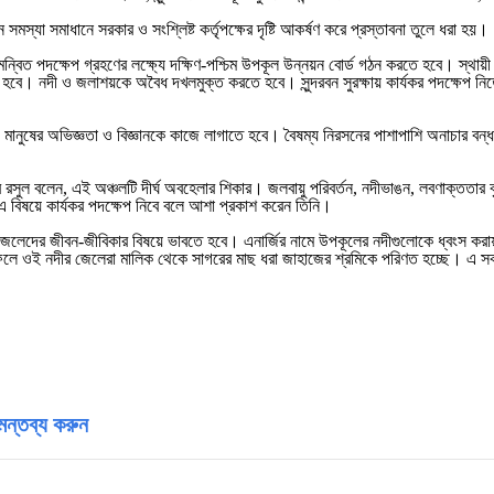
ন সমস্যা সমাধানে সরকার ও সংশ্লিষ্ট কর্তৃপক্ষের দৃষ্টি আকর্ষণ করে প্রস্তাবনা তুলে ধরা হয়।
িত পদক্ষেপ গ্রহণের লক্ষ্যে দক্ষিণ-পশ্চিম উপকূল উন্নয়ন বোর্ড গঠন করতে হবে। স্থায়ী 
রতে হবে। নদী ও জলাশয়কে অবৈধ দখলমুক্ত করতে হবে। সুন্দরবন সুরক্ষায় কার্যকর পদক্ষেপ ন
 মানুষের অভিজ্ঞতা ও বিজ্ঞানকে কাজে লাগাতে হবে। বৈষম্য নিরসনের পাশাপাশি অনাচার ব
ুর রসুল বলেন, এই অঞ্চলটি দীর্ঘ অবহেলার শিকার। জলবায়ু পরিবর্তন, নদীভাঙন, লবণাক্তত
্ষ এ বিষয়ে কার্যকর পদক্ষেপ নিবে বলে আশা প্রকাশ করেন তিনি।
য়া জেলেদের জীবন-জীবিকার বিষয়ে ভাবতে হবে। এনার্জির নামে উপকূলের নদীগুলোকে ধ্বংস ক
লে ওই নদীর জেলেরা মালিক থেকে সাগরের মাছ ধরা জাহাজের শ্রমিকে পরিণত হচ্ছে। এ স
মন্তব্য করুন