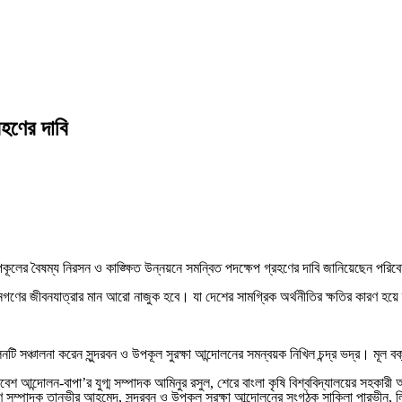
রহণের দাবি
চিম উপকূলের বৈষম্য নিরসন ও কাঙ্ক্ষিত উন্নয়নে সমন্বিত পদক্ষেপ গ্রহণের দাবি জানিয়েছেন প
নগণের জীবনযাত্রার মান আরো নাজুক হবে। যা দেশের সামগ্রিক অর্থনীতির ক্ষতির কারণ হয়ে 
নটি সঞ্চালনা করেন সুন্দরবন ও উপকূল সুরক্ষা আন্দোলনের সমন্বয়ক নিখিল চন্দ্র ভদ্র। মূল ব
শ আন্দোলন-বাপা’র যুগ্ম সম্পাদক আমিনুর রসুল, শেরে বাংলা কৃষি বিশ্ববিদ্যালয়ের সহকার
ণ সম্পাদক তানভীর আহমেদ, সুন্দরবন ও উপকূল সুরক্ষা আন্দোলনের সংগঠক সাকিলা পারভীন, 