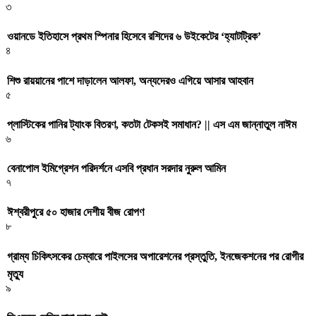
৩
ওয়ানডে ইতিহাসে প্রথম স্পিনার হিসেবে রশিদের ৬ উইকেটের ‘হ্যাটট্রিক’
৪
শিশু রায়য়ানের পাশে দাড়ালেন আলফা, অন্যদেরও এগিয়ে আসার আহবান
৫
প্লাস্টিকের পানির ট্যাংক বিতরণ, কতটা টেকসই সমাধান? || এস এম জান্নাতুল নাঈম
৬
বেনাপোল ইমিগ্রেশন পরিদর্শনে এসবি প্রধান সরদার নুরুল আমিন
৭
ঈশ্বরীপুরে ৫০ হাজার দেশীয় বীজ রোপণ
৮
গ্রাম্য চিকিৎসকের চেম্বারে পাইলসের অপারেশনের প্রস্তুতি, ইনজেকশনের পর রোগীর
মৃত্যু
৯