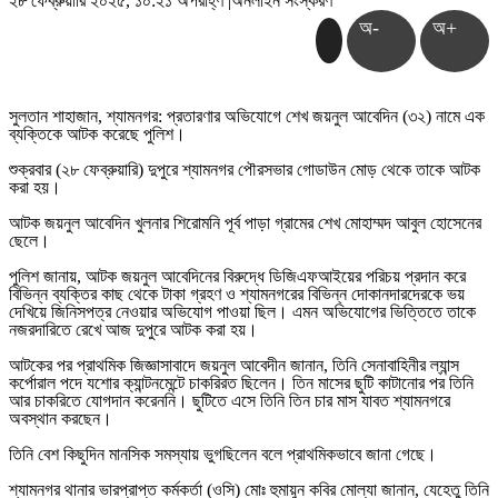
২৮ ফেব্রুয়ারি ২০২৫, ১০:২১ অপরাহ্ণ
|
অনলাইন সংস্করণ
অ-
অ+
সুলতান শাহাজান, শ্যামনগর: প্রতারণার অভিযোগে শেখ জয়নুল আবেদিন (৩২) নামে এক
ব্যক্তিকে আটক করেছে পুলিশ।
শুক্রবার (২৮ ফেব্রুয়ারি) দুপুরে শ্যামনগর পৌরসভার গোডাউন মোড় থেকে তাকে আটক
করা হয়।
আটক জয়নুল আবেদিন খুলনার শিরোমনি পূর্ব পাড়া গ্রামের শেখ মোহাম্মদ আবুল হোসেনের
ছেলে।
পুলিশ জানায়, আটক জয়নুল আবেদিনের বিরুদ্ধে ডিজিএফআইয়ের পরিচয় প্রদান করে
বিভিন্ন ব্যক্তির কাছ থেকে টাকা গ্রহণ ও শ্যামনগরের বিভিন্ন দোকানদারদেরকে ভয়
দেখিয়ে জিনিসপত্র নেওয়ার অভিযোগ পাওয়া ছিল। এমন অভিযোগের ভিত্তিতে তাকে
নজরদারিতে রেখে আজ দুপুরে আটক করা হয়।
আটকের পর প্রাথমিক জিজ্ঞাসাবাদে জয়নুল আবেদীন জানান, তিনি সেনাবাহিনীর ল্যান্স
কর্পোরাল পদে যশোর ক্যান্টনমেন্টে চাকরিরত ছিলেন। তিন মাসের ছুটি কাটানোর পর তিনি
আর চাকরিতে যোগদান করেননি। ছুটিতে এসে তিনি তিন চার মাস যাবত শ্যামনগরে
অবস্থান করছেন।
তিনি বেশ কিছুদিন মানসিক সমস্যায় ভুগছিলেন বলে প্রাথমিকভাবে জানা গেছে।
শ্যামনগর থানার ভারপ্রাপ্ত কর্মকর্তা (ওসি) মোঃ হুমায়ুন কবির মোল্যা জানান, যেহেতু তিনি