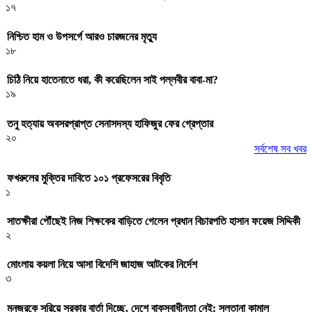
১৭
নিশ্চিত হাম ও উপসর্গে আরও চারজনের মৃত্যু
১৮
চিঠি নিয়ে হাতেনাতে ধরা, কী করেছিলেন সাই পল্লবীর বাবা-মা?
১৯
তনু হত্যায় অবসরপ্রাপ্ত সেনাসদস্য হাফিজুর ফের গ্রেপ্তার
২০
সর্বশেষ সব খবর
ফখরুলের মুক্তির দাবিতে ১০১ প্রফেসরের বিবৃতি
১
সাতক্ষীরা পৌঁছেই নিজ শিক্ষকের বাড়িতে গেলেন প্রধান বিচারপতি হাসান ফয়েজ সিদ্দিকী
২
মোংলায় কয়লা নিয়ে আসা বিদেশি জাহাজ আটকের নির্দেশ
৩
মনজুরকে সরিয়ে সরকার বার্তা দিচ্ছে, দেশে বাক্‌স্বাধীনতা নেই: সুলতানা কামাল