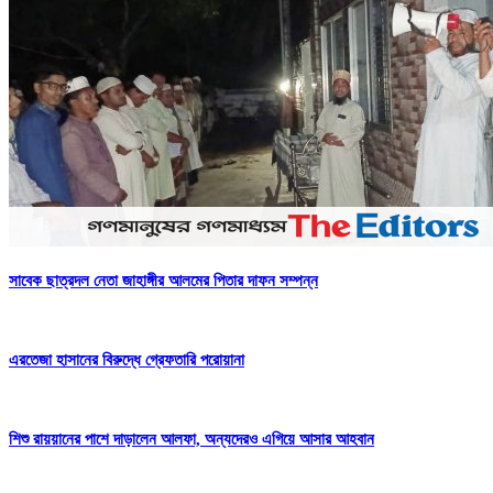
সাবেক ছাত্রদল নেতা জাহাঙ্গীর আলমের পিতার দাফন সম্পন্ন
এরতেজা হাসানের বিরুদ্ধে গ্রেফতারি পরোয়ানা
শিশু রায়য়ানের পাশে দাড়ালেন আলফা, অন্যদেরও এগিয়ে আসার আহবান