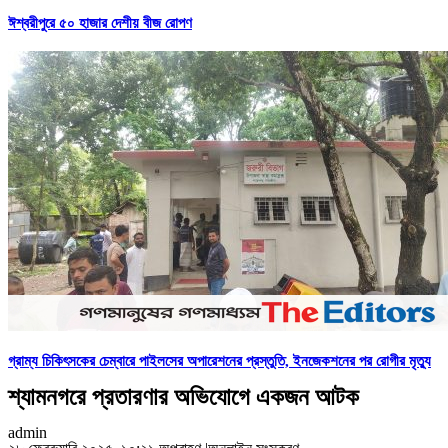
ঈশ্বরীপুরে ৫০ হাজার দেশীয় বীজ রোপণ
গ্রাম্য চিকিৎসকের চেম্বারে পাইলসের অপারেশনের প্রস্তুতি, ইনজেকশনের পর রোগীর মৃত্যু
শ্যামনগরে প্রতারণার অভিযোগে একজন আটক
admin