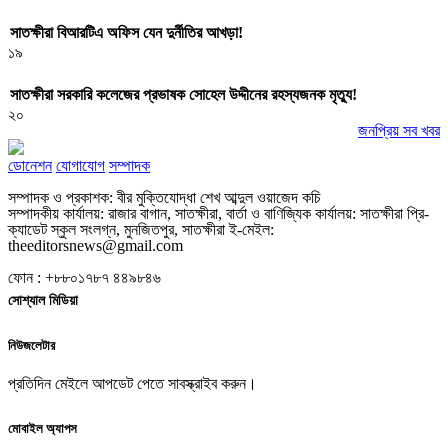
সাতক্ষীরা বিআরটিএ অফিস যেন দুর্নীতির আখড়া!
১৯
সাতক্ষীরা সরকারি কলেজের প্রভাষক সোহেল উদ্দীনের রহস্যজনক মৃত্যু!
২০
জনপ্রিয় সব খবর
ডোনেশন
যোগাযোগ
সম্পাদক
সম্পাদক ও প্রকাশক: বীর মুক্তিযোদ্ধা শেখ আব্দুল ওয়াজেদ কচি
সম্পাদকীয় কার্যালয়: রাজার বাগান, সাতক্ষীরা, বার্তা ও বাণিজ্যিক কার্যালয়: সাতক্ষীরা প্রি-
ক্যাডেট স্কুল সংলগ্ন, মুনজিতপুর, সাতক্ষীরা ই-মেইল:
theeditorsnews@gmail.com
ফোন : +৮৮০১৭৮৭ ৪৪৯৮৪৬
সোশ্যাল মিডিয়া
নিউজলেটার
প্রতিদিন মেইলে আপডেট পেতে সাবস্ক্রাইব করুন।
মোবাইল অ্যাপস