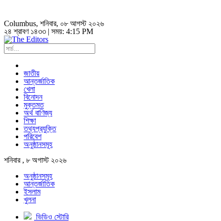
Columbus
, শনিবার, ০৮ আগস্ট ২০২৬
২৪ শ্রাবণ ১৪৩৩ | সময়:
4:15 PM
জাতীয়
আন্তর্জাতিক
খেলা
বিনোদন
মুক্তমত
অর্থ বাণিজ্য
শিক্ষা
তথ্যপ্রযুক্তি
পরিবেশ
অনুষ্ঠানসমূহ
শনিবার , ৮ অগাস্ট ২০২৬
অনুষ্ঠানসমূহ
আন্তর্জাতিক
ইসলাম
খুলনা
ভিডিও স্টোরি