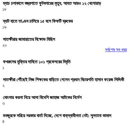
ম্যাচ চলাকালে বজ্রপাতে ফুটবলারের মৃত্যু, আহত আরও ১২ খেলোয়াড়
১৮
ব্যাট হাতে তাণ্ডব চালিয়ে ১৫ বলে ফিফটি ব্রুকের
১৯
সাতক্ষীরায় জামায়াতের বিক্ষোভ মিছিল
২০
সর্বশেষ সব খবর
ফখরুলের মুক্তির দাবিতে ১০১ প্রফেসরের বিবৃতি
১
সাতক্ষীরা পৌঁছেই নিজ শিক্ষকের বাড়িতে গেলেন প্রধান বিচারপতি হাসান ফয়েজ সিদ্দিকী
২
মোংলায় কয়লা নিয়ে আসা বিদেশি জাহাজ আটকের নির্দেশ
৩
মনজুরকে সরিয়ে সরকার বার্তা দিচ্ছে, দেশে বাক্‌স্বাধীনতা নেই: সুলতানা কামাল
৪