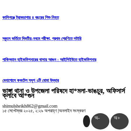
কালিগঞ্জে ট্রাকচাপায় ৪ বছরের শিশু নিহত
স্কুলে ভর্তিতে দ্বিতীয়-নবমে পরীক্ষা, প্রথম শ্রেণিতে লটারি
পাকিস্তান হাইকমিশনারের বাসায় আগুন : আইসিইউতে হাইকমিশনার
বেনাপোলে ককটেল সদৃশ ২টি বোমা উদ্ধার
ভাঙ্গা থানা ও উপজেলা পরিষদে হা*মলা-ভাঙচুর, অফিসার্স
ক্লাবে আ*গুন
shimulsheikh862@gmail.com
১৫ সেপ্টেম্বর ২০২৫, ২:২৯ অপরাহ্ণ
|
অনলাইন সংস্করণ
অ-
অ+