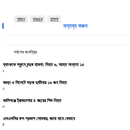
আগুন
ভাঙচুর
হামলা
মন্তব্য করুন
সর্বশেষ
জনপ্রিয়
ব্যাংককে স্কুলে বন্দুক হামলা: নিহত ৬, আহত অন্তত ১৫
১
বগুড়া ও সিলেটে সড়ক দুর্ঘটনায় ১৬ জন নিহত
২
কালিগঞ্জে ট্রাকচাপায় ৪ বছরের শিশু নিহত
৩
এসএসসির ফল প্রকাশ সোমবার, জানা যাবে যেভাবে
৪