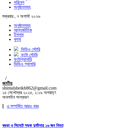
পরিবেশ
অনুষ্ঠানসমূহ
শুক্রবার , ৭ অগাস্ট ২০২৬
অনুষ্ঠানসমূহ
আন্তর্জাতিক
ইসলাম
খুলনা
ভিডিও স্টোরি
ফটো স্টোরি
ফটোগ্যালারি
ভিডিও গ্যালারি
/
জাতীয়
shimulsheikh862@gmail.com
১৫ সেপ্টেম্বর ২০২৫, ২:২৯ অপরাহ্ণ
অনলাইন সংস্করণ
এ সম্পর্কিত আরও খবর
বগুড়া ও সিলেটে সড়ক দুর্ঘটনায় ১৬ জন নিহত