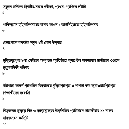
স্কুলে ভর্তিতে দ্বিতীয়-নবমে পরীক্ষা, প্রথম শ্রেণিতে লটারি
৫
পাকিস্তান হাইকমিশনারের বাসায় আগুন : আইসিইউতে হাইকমিশনার
৬
বেনাপোলে ককটেল সদৃশ ২টি বোমা উদ্ধার
৭
মুক্তিযুদ্ধের ৯নং সেক্টরের অন্যতম প্রতিষ্ঠাতা ক্যাপ্টেন শাহজাহান মাস্টারের ৩৩তম
মৃত্যুবার্ষিকী শনিবার
৮
ইটাগাছা আদর্শ প্রাথমিক বিদ্যালয়ে বৃত্তিপ্রাপ্ত ও শাপলা কাব অ্যাওয়ার্ডপ্রাপ্ত
শিক্ষার্থীদের সংবর্ধনা
৯
বিদ্যুতের ভূতুড়ে বিল ও দ্রব্যমূল্যের ঊর্ধ্বগতির প্রতিবাদে সাতক্ষীরায় ১১ দলের
মানববন্ধন কর্মসূচি
১০