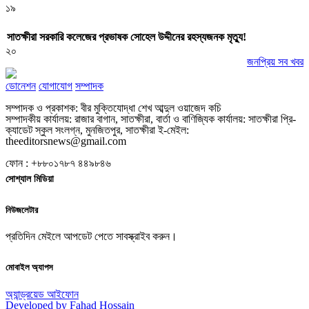
১৯
সাতক্ষীরা সরকারি কলেজের প্রভাষক সোহেল উদ্দীনের রহস্যজনক মৃত্যু!
২০
জনপ্রিয় সব খবর
ডোনেশন
যোগাযোগ
সম্পাদক
সম্পাদক ও প্রকাশক: বীর মুক্তিযোদ্ধা শেখ আব্দুল ওয়াজেদ কচি
সম্পাদকীয় কার্যালয়: রাজার বাগান, সাতক্ষীরা, বার্তা ও বাণিজ্যিক কার্যালয়: সাতক্ষীরা প্রি-
ক্যাডেট স্কুল সংলগ্ন, মুনজিতপুর, সাতক্ষীরা ই-মেইল:
theeditorsnews@gmail.com
ফোন : +৮৮০১৭৮৭ ৪৪৯৮৪৬
সোশ্যাল মিডিয়া
নিউজলেটার
প্রতিদিন মেইলে আপডেট পেতে সাবস্ক্রাইব করুন।
মোবাইল অ্যাপস
অ্যান্ড্রয়েড
আইফোন
Developed by Fahad Hossain