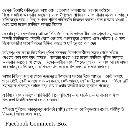
ডেস্ক রিপোর্ট: ফরিদপুরের ভাঙ্গা গোল চত্বরসহ আশপাশের এলাকায় বর্তমানে
বিক্ষোভকারীরা অবস্থান করছেন। ভাঙ্গা উপজেলা পরিষদ ও ভাঙ্গা থানায় হামলা ও ভাঙচুর
চালিয়েছেন তারা। কিছু সংখ্যক পুলিশ পরিস্থিতি নিয়ন্ত্রণ করতে গেলে জনতার ধাওয়া
খেয়ে তারা মডেল মসজিদে আশ্রয় নিয়েছে।
রোববার (১৫ সেপ্টেম্বর) ১টা ১৫ মিনিটের দিকে বিক্ষোভকারীরা ঢাকা-খুলনা মহাসড়কের
আলগী ইউনিয়নের সোয়াদী থেকে শুরু হয়ে গোলচত্বর এলাকায় এসে পৌঁছায়। এ সময়
বিক্ষোভকারীরা সাংবাদিকদের ভিডিও করতে ও ছবি তুলতে বাধা দেয়।
আইনশৃঙ্খলা কাজে নিয়োজিত পুলিশ সদস্যরা বিক্ষোভকারীদের সড়ক থেকে সরিয়ে
দেওয়ার চেষ্টা করে ব্যর্থ হয়েছে। জনতার ধাওয়া খেয়ে মডেল মসজিদে পুলিশ সদস্যরা
অবস্থান করতে দেখা গেছে। বিক্ষোভকারীরা ভাঙ্গা উপজেলা পরিষদ ও ভাঙ্গা থানায় হামলা
করে ভাঙচুর চালিয়েছে। অগ্নিসংযোগ করেছে উপজেলা অফিসার্স ক্লাবে।
ভাঙ্গার বিভিন্ন জায়গা থেকে জনস্রোত উপজেলা সদরের দিকে আসছে। কেউ আসছে
পায়ে হেঁটে, কেউ আসছে ভ্যান-নসিমনে, কেউ আসছে মোটরসাইকেল করে। এদিকে দুটি
মহাসড়কে যানবাহন চলাচল বন্ধ হয়ে যাওয়ায় যাত্রীরা চরম দুর্ভোগে পড়েছে।
এ বিষয়ে ভাঙ্গার সর্বশেষ পরিস্থিতি নিয়ে পুলিশের ভাঙ্গা সার্কেল, ভাঙ্গা থানার ওসি ও
উপজেলা নির্বাহী কর্মকর্তা ফোন ধরেননি।
হাইওয়ে পুলিশের ভারপ্রাপ্ত কর্মকর্তা (ওসি) মোহাম্মদ রোকিবুজ্জামান বলেন, পরিস্থিতি
নিয়ন্ত্রণে আমরা কাজ করছি।
Facebook Comments Box