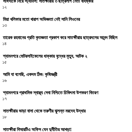
সাঈদীকে নিয়ে স্ট্যাটাস: সাতক্ষীরায় ৩ ছাত্রলীগ নেতা বহিষ্কার
১২
মিয়া খলিফার মতো খারাপ অভিজ্ঞতা নেই সানি লিওনের
১৩
তারেক রহমানের প্রতি কৃতজ্ঞতা প্রকাশ করে সাতক্ষীরায় ছাত্রদলের আনন্দ মিছিল
১৪
শ্যামনগরে মোটরসাইকেলের ধাক্কায় বৃদ্ধের মৃত্যু, আটক ২
১৫
আমি যা বলেছি, একদম ঠিক: কৃষিমন্ত্রী
১৬
শ্যামনগরে প্রাথমিক স্বাস্থ্য সেবা নিশ্চিতে চিকিৎসা উপকরণ বিতরণ
১৭
সাতক্ষীরায় ভাড়া বাসা থেকে তরুণীর ঝুলন্ত মরদেহ উদ্ধার
১৮
সাতক্ষীরা বিআরটিএ অফিস যেন দুর্নীতির আখড়া!