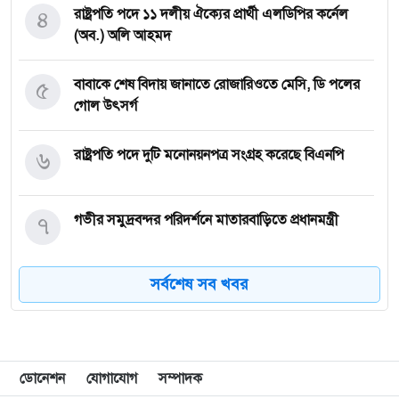
৪
রাষ্ট্রপতি পদে ১১ দলীয় ঐক্যের প্রার্থী এলডিপির কর্নেল
(অব.) অলি আহমদ
৫
বাবাকে শেষ বিদায় জানাতে রোজারিওতে মেসি, ডি পলের
গোল উৎসর্গ
৬
রাষ্ট্রপতি পদে দুটি মনোনয়নপত্র সংগ্রহ করেছে বিএনপি
৭
গভীর সমুদ্রবন্দর পরিদর্শনে মাতারবাড়িতে প্রধানমন্ত্রী
সর্বশেষ সব খবর
৮
সাবেক ছাত্রদল নেতা জাহাঙ্গীর আলমের পিতার দাফন
সম্পন্ন
৯
ছাগল নিয়ে বাড়ি ফেরার পথে সড়ক দুর্ঘটনায় প্রাণ গেল
বৃদ্ধের
ডোনেশন
যোগাযোগ
সম্পাদক