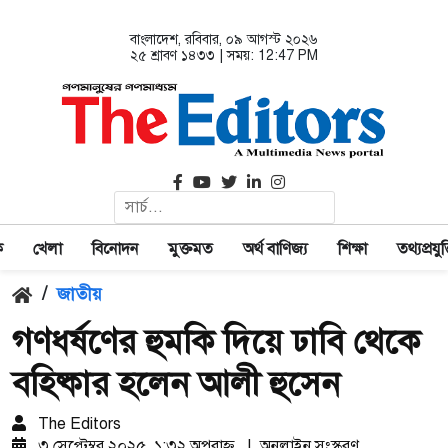
বাংলাদেশ
, রবিবার, ০৯ আগস্ট ২০২৬
২৫ শ্রাবণ ১৪৩৩ | সময়:
12:47 PM
ক
খেলা
বিনোদন
মুক্তমত
অর্থ বাণিজ্য
শিক্ষা
তথ্যপ্রযুক্
/
জাতীয়
গণধর্ষণের হুমকি দিয়ে ঢাবি থেকে
বহিষ্কার হলেন আলী হুসেন
The Editors
৩ সেপ্টেম্বর ২০২৫, ১:৩২ অপরাহ্ণ
|
অনলাইন সংস্করণ