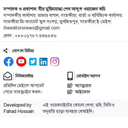
১০
এরতেজা হাসানের বিরুদ্ধে গ্রেফতারি পরোয়ানা
সম্পাদক ও প্রকাশক: বীর মুক্তিযোদ্ধা শেখ আব্দুল ওয়াজেদ কচি
সম্পাদকীয় কার্যালয়: রাজার বাগান, সাতক্ষীরা, বার্তা ও বাণিজ্যিক কার্যালয়:
সাতক্ষীরা প্রি-ক্যাডেট স্কুল সংলগ্ন, মুনজিতপুর, সাতক্ষীরা ই-মেইল:
theeditorsnews@gmail.com
১১
ওয়ানডে ইতিহাসে প্রথম স্পিনার হিসেবে রশিদের ৬
ফোন : +৮৮০১৭৮৭ ৪৪৯৮৪৬
উইকেটের ‘হ্যাটট্রিক’
সোশ্যাল মিডিয়া
১২
শিশু রায়য়ানের পাশে দাড়ালেন আলফা, অন্যদেরও এগিয়ে
আসার আহবান
১৩
প্লাস্টিকের পানির ট্যাংক বিতরণ, কতটা টেকসই সমাধান? ||
নিউজলেটার
মোবাইল অ্যাপস
এস এম জান্নাতুল নাঈম
প্রতিদিন মেইলে আপডেট
অ্যান্ড্রয়েড
পেতে সাবস্ক্রাইব করুন।
আইফোন
১৪
বেনাপোল ইমিগ্রেশন পরিদর্শনে এসবি প্রধান সরদার নুরুল
আমিন
Developed by
এই ওয়েবসাইটের কোনো লেখা, ছবি, ভিডিও
Fahad Hossain
অনুমতি ছাড়া ব্যবহার বেআইনি।
১৫
ঈশ্বরীপুরে ৫০ হাজার দেশীয় বীজ রোপণ