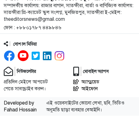
১০
লিওনেল মেসির বাবা আর নেই
সম্পাদকীয় কার্যালয়: রাজার বাগান, সাতক্ষীরা, বার্তা ও বাণিজ্যিক কার্যালয়:
সাতক্ষীরা প্রি-ক্যাডেট স্কুল সংলগ্ন, মুনজিতপুর, সাতক্ষীরা ই-মেইল:
theeditorsnews@gmail.com
১১
এসএসসি পরীক্ষার ফল প্রকাশ সোমবার সকাল ১০টায়,
ফোন : +৮৮০১৭৮৭ ৪৪৯৮৪৬
যেভাবে জানা যাবে
সোশ্যাল মিডিয়া
১২
‘হাসিনা কার্ড’ খেলবেন, আবার বন্ধুত্বও চাইবেন—এভাবে
সম্পর্ক হয় না: স্বরাষ্ট্রমন্ত্রী
নিউজলেটার
মোবাইল অ্যাপস
১৩
‘আমি তাদের হাতেনাতে ধরেছিলাম’, দুই প্রাক্তন স্বামীকে
নিয়ে শ্বেতা
প্রতিদিন মেইলে আপডেট
অ্যান্ড্রয়েড
পেতে সাবস্ক্রাইব করুন।
আইফোন
১৪
তিন কারিগরের হাতে চার মাসে বোনা জামদানিতে জয়া
Developed by
এই ওয়েবসাইটের কোনো লেখা, ছবি, ভিডিও
আহসান
Fahad Hossain
অনুমতি ছাড়া ব্যবহার বেআইনি।
১৫
মালয়েশিয়াকে গুঁড়িয়ে দিয়ে ৮৯ রানের জয় এইচপির