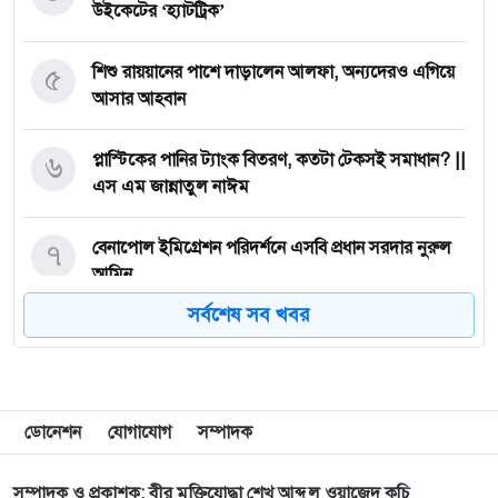
উইকেটের ‘হ্যাটট্রিক’
৫
শিশু রায়য়ানের পাশে দাড়ালেন আলফা, অন্যদেরও এগিয়ে
আসার আহবান
৬
প্লাস্টিকের পানির ট্যাংক বিতরণ, কতটা টেকসই সমাধান? ||
এস এম জান্নাতুল নাঈম
৭
বেনাপোল ইমিগ্রেশন পরিদর্শনে এসবি প্রধান সরদার নুরুল
আমিন
সর্বশেষ সব খবর
৮
ঈশ্বরীপুরে ৫০ হাজার দেশীয় বীজ রোপণ
৯
গ্রাম্য চিকিৎসকের চেম্বারে পাইলসের অপারেশনের প্রস্তুতি,
ডোনেশন
যোগাযোগ
সম্পাদক
ইনজেকশনের পর রোগীর মৃত্যু
সম্পাদক ও প্রকাশক: বীর মুক্তিযোদ্ধা শেখ আব্দুল ওয়াজেদ কচি