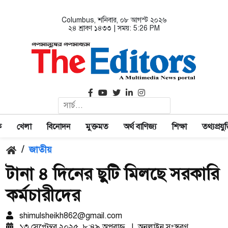
Columbus
, শনিবার, ০৮ আগস্ট ২০২৬
২৪ শ্রাবণ ১৪৩৩ | সময়:
5:26 PM
ক
খেলা
বিনোদন
মুক্তমত
অর্থ বাণিজ্য
শিক্ষা
তথ্যপ্রযুক্
/
জাতীয়
টানা ৪ দিনের ছুটি মিলছে সরকারি
কর্মচারীদের
shimulsheikh862@gmail.com
১৩ সেপ্টেম্বর ২০২৫, ৮:৪৯ অপরাহ্ণ
|
অনলাইন সংস্করণ