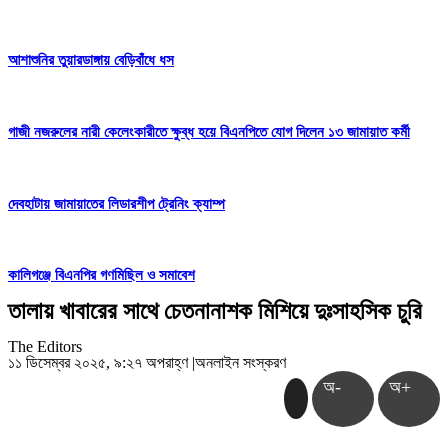
আশাশুনির তুয়ারডাঙ্গায় বেড়িবাঁধে ধস
গাজী নজরুলের নারী কেলেংকারীতে ক্ষুব্ধ হয়ে বিএনপিতে যোগ দিলেন ১৩ জামায়াত কর্মী
দেবহাটায় জামায়াতের লিডারশীপ ট্রেনিং ক্যাম্প
কালিগঞ্জে বিএনপির গণমিছিল ও সমাবেশ
তালায় খাবারের সাথে চেতনানাশক মিশিয়ে দুঃসাহসিক চুরি
The Editors
১১ ডিসেম্বর ২০২৫, ৯:২৭ অপরাহ্ণ
|
অনলাইন সংস্করণ
অ-
অ+