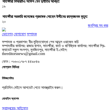
সাতক্ষীরা বিআরটিএ অফিস যেন দুর্নীতির আখড়া!
১৯
সাতক্ষীরা সরকারি কলেজের প্রভাষক সোহেল উদ্দীনের রহস্যজনক মৃত্যু!
২০
জনপ্রিয় সব খবর
ডোনেশন
যোগাযোগ
সম্পাদক
সম্পাদক ও প্রকাশক: বীর মুক্তিযোদ্ধা শেখ আব্দুল ওয়াজেদ কচি
সম্পাদকীয় কার্যালয়: রাজার বাগান, সাতক্ষীরা, বার্তা ও বাণিজ্যিক কার্যালয়: সাতক্ষীরা প্রি-
ক্যাডেট স্কুল সংলগ্ন, মুনজিতপুর, সাতক্ষীরা ই-মেইল:
theeditorsnews@gmail.com
ফোন : +৮৮০১৭৮৭ ৪৪৯৮৪৬
সোশ্যাল মিডিয়া
নিউজলেটার
প্রতিদিন মেইলে আপডেট পেতে সাবস্ক্রাইব করুন।
মোবাইল অ্যাপস
অ্যান্ড্রয়েড
আইফোন