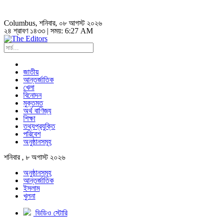
Columbus
, শনিবার, ০৮ আগস্ট ২০২৬
২৪ শ্রাবণ ১৪৩৩ | সময়:
6:27 AM
জাতীয়
আন্তর্জাতিক
খেলা
বিনোদন
মুক্তমত
অর্থ বাণিজ্য
শিক্ষা
তথ্যপ্রযুক্তি
পরিবেশ
অনুষ্ঠানসমূহ
শনিবার , ৮ অগাস্ট ২০২৬
অনুষ্ঠানসমূহ
আন্তর্জাতিক
ইসলাম
খুলনা
ভিডিও স্টোরি