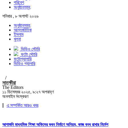
পরিবেশ
অনুষ্ঠানসমূহ
শনিবার , ৮ অগাস্ট ২০২৬
অনুষ্ঠানসমূহ
আন্তর্জাতিক
ইসলাম
খুলনা
ভিডিও স্টোরি
ফটো স্টোরি
ফটোগ্যালারি
ভিডিও গ্যালারি
/
সাতক্ষীরা
The Editors
১১ ডিসেম্বর ২০২৫, ৯:২৭ অপরাহ্ণ
অনলাইন সংস্করণ
এ সম্পর্কিত আরও খবর
আশাশুনি মাধ্যমিক শিক্ষা অফিসের ভবন নির্মাণে অনিয়ম, কাজ বন্ধ রাখার নির্দেশ