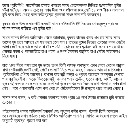
তালা প্রতিনিধি: সাতক্ষীরার তালায় খাবারের সাথে চেতনানাশক মিশিয়ে দুঃসাহসিক চুরির
ঘটনা ঘটেছে। এসময় চোরেরা নগদ টাকা ও স্বর্ণালংকারসহ মোট ১৪ লাখ টাকার মালামাল
চুরি করে নিয়ে গেছে বলে ক্ষতিগ্রস্ত গৃহকর্তা সাধন দাশ দাবি করেছেন।
বুধবার রাতে উপজেলার পাটকেলঘাটা থানার খলিষখালি ইউনিয়নের মোকসুদপুর গ্রামের
সাধান দাশের বাড়িতে এই চুরির ঘটে।
সাধন দাশের লিখিত অভিযোগ থেকে জানাযায়, বুধবার রাতের খাবার খাওয়ার সাথে সাথে
তাদের ঘুম চলে আসলে যে যার রুমে চলে যান। তাদের ঘুমের ভিতরে চোরেরা কখন গেটের
তালা কেটে ঘরে ঢোকে তা তারা টের পাননি। চোরেরা ঘরে ঘুমান্ত স্ত্রী কন্যার গায়ে থাকা
সোনার গহনা ও আলমারিতে রাখা গহনা ও নগদ টাকাসহ বারান্দায় রাখা মোটর সাইকেলও
নিয়ে যায়।
রাত ২টার দিকে যখন তার ঘুম ভাঙে তখন তিনি অসাড় অবস্থায় চোখ মেলে দেখেন বারান্দা
রাখা মোটরসাইকেলটি নেই, গেটের তালাটি নিচে পড়ে আছে। এসময় তার ডাক চিৎকারে
প্রতিবেশিরা এগিয়ে আসেন। তখনো তার স্ত্রী কন্যা ও শ্বশুর অচেতন অবস্থায় দেখতে
পায় প্রতিবেশীরা। ঘরের ভিতরের স্ত্রী, কন্যার গলার চেইন, হাতের বালা, আংটি, কানের
দুল নেই বলে জানালে তার ঘরের আলমিরা খুলে দেখেন তার ভিতরে রাখা গহনা ও নগদ টাকা
নেই। পরে এলাকাবাসী এসে খবর দেয় যে মোটরসাইকেল টি রাস্তার ধারে পাওয়া গেছে।
সাদান দাশ বলেন, ৭ ভরি সোনার গহনাসহ নগদ প্রায় ১৪ লাখ টাকার মালামাল চুরি করেছে
চোরেরা।
পাটকেলঘাটা থানার অফিসার্স ইনচার্জ মোঃ লুৎফুল কবির বলেন, ঘটনাটি তিনি শুনেছেন।
তবে এবিষয়ে এখন পর্যন্ত কোনো লিখিত অভিযোগ পাননি। লিখিত অভিযোগ পেলে আইন
অনুযায়ী ব্যবস্থা গ্রহণ করা হবে।