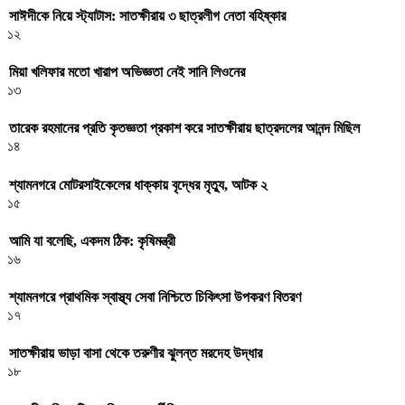
সাঈদীকে নিয়ে স্ট্যাটাস: সাতক্ষীরায় ৩ ছাত্রলীগ নেতা বহিষ্কার
১২
মিয়া খলিফার মতো খারাপ অভিজ্ঞতা নেই সানি লিওনের
১৩
তারেক রহমানের প্রতি কৃতজ্ঞতা প্রকাশ করে সাতক্ষীরায় ছাত্রদলের আনন্দ মিছিল
১৪
শ্যামনগরে মোটরসাইকেলের ধাক্কায় বৃদ্ধের মৃত্যু, আটক ২
১৫
আমি যা বলেছি, একদম ঠিক: কৃষিমন্ত্রী
১৬
শ্যামনগরে প্রাথমিক স্বাস্থ্য সেবা নিশ্চিতে চিকিৎসা উপকরণ বিতরণ
১৭
সাতক্ষীরায় ভাড়া বাসা থেকে তরুণীর ঝুলন্ত মরদেহ উদ্ধার
১৮