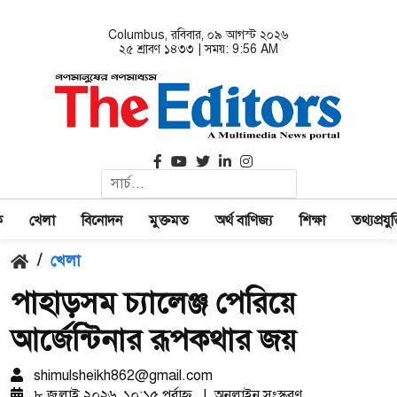
Columbus
, রবিবার, ০৯ আগস্ট ২০২৬
২৫ শ্রাবণ ১৪৩৩ | সময়:
9:56 AM
ক
খেলা
বিনোদন
মুক্তমত
অর্থ বাণিজ্য
শিক্ষা
তথ্যপ্রযুক্
/
খেলা
পাহাড়সম চ্যালেঞ্জ পেরিয়ে
আর্জেন্টিনার রূপকথার জয়
shimulsheikh862@gmail.com
৮ জুলাই ২০২৬, ১০:১৫ পূর্বাহ্ণ
|
অনলাইন সংস্করণ