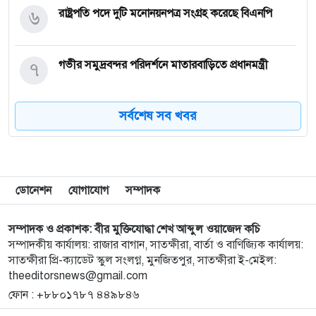
৬
রাষ্ট্রপতি পদে দুটি মনোনয়নপত্র সংগ্রহ করেছে বিএনপি
৭
গভীর সমুদ্রবন্দর পরিদর্শনে মাতারবাড়িতে প্রধানমন্ত্রী
সর্বশেষ সব খবর
৮
সাবেক ছাত্রদল নেতা জাহাঙ্গীর আলমের পিতার দাফন
সম্পন্ন
৯
ছাগল নিয়ে বাড়ি ফেরার পথে সড়ক দুর্ঘটনায় প্রাণ গেল
বৃদ্ধের
ডোনেশন
যোগাযোগ
সম্পাদক
১০
এরতেজা হাসানের বিরুদ্ধে গ্রেফতারি পরোয়ানা
সম্পাদক ও প্রকাশক: বীর মুক্তিযোদ্ধা শেখ আব্দুল ওয়াজেদ কচি
সম্পাদকীয় কার্যালয়: রাজার বাগান, সাতক্ষীরা, বার্তা ও বাণিজ্যিক কার্যালয়:
সাতক্ষীরা প্রি-ক্যাডেট স্কুল সংলগ্ন, মুনজিতপুর, সাতক্ষীরা ই-মেইল:
theeditorsnews@gmail.com
১১
ওয়ানডে ইতিহাসে প্রথম স্পিনার হিসেবে রশিদের ৬
ফোন : +৮৮০১৭৮৭ ৪৪৯৮৪৬
উইকেটের ‘হ্যাটট্রিক’