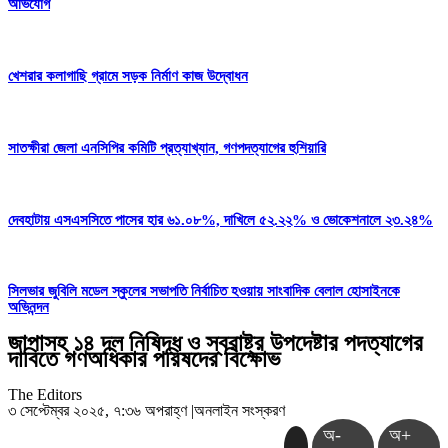
অভিযোগ
খেশরার কলাগাছি গ্রামে সড়ক নির্মাণ কাজ উদ্বোধন
সাতক্ষীরা জেলা এনসিপির কমিটি প্রত্যাখ্যান, গণপদত্যাগের হুশিয়ারি
দেবহাটায় এসএসসিতে পাসের হার ৬১.০৮%, দাখিলে ৫২.২২% ও ভোকেশনালে ২৩.২৪%
সিলভার জুবিলি মডেল স্কুলের সভাপতি নির্বাচিত হওয়ায় সাংবাদিক বেলাল হোসাইনকে
অভিনন্দন
জাপাসহ ১৪ দল নিষিদ্ধ ও স্বরাষ্ট্র উপদেষ্টার পদত্যাগের
দাবিতে গণঅধিকার পরিষদের বিক্ষোভ
The Editors
৩ সেপ্টেম্বর ২০২৫, ৭:৩৬ অপরাহ্ণ
|
অনলাইন সংস্করণ
অ-
অ+