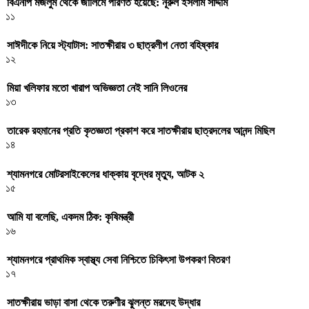
বিএনপি মজলুম থেকে জালিমে পরিণত হয়েছে: নূরুল ইসলাম সাদ্দাম
১১
সাঈদীকে নিয়ে স্ট্যাটাস: সাতক্ষীরায় ৩ ছাত্রলীগ নেতা বহিষ্কার
১২
মিয়া খলিফার মতো খারাপ অভিজ্ঞতা নেই সানি লিওনের
১৩
তারেক রহমানের প্রতি কৃতজ্ঞতা প্রকাশ করে সাতক্ষীরায় ছাত্রদলের আনন্দ মিছিল
১৪
শ্যামনগরে মোটরসাইকেলের ধাক্কায় বৃদ্ধের মৃত্যু, আটক ২
১৫
আমি যা বলেছি, একদম ঠিক: কৃষিমন্ত্রী
১৬
শ্যামনগরে প্রাথমিক স্বাস্থ্য সেবা নিশ্চিতে চিকিৎসা উপকরণ বিতরণ
১৭
সাতক্ষীরায় ভাড়া বাসা থেকে তরুণীর ঝুলন্ত মরদেহ উদ্ধার