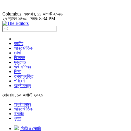
Columbus
, মঙ্গলবার, ১১ আগস্ট ২০২৬
২৭ শ্রাবণ ১৪৩৩ | সময়:
8:34 PM
জাতীয়
আন্তর্জাতিক
খেলা
বিনোদন
মুক্তমত
অর্থ বাণিজ্য
শিক্ষা
তথ্যপ্রযুক্তি
পরিবেশ
অনুষ্ঠানসমূহ
সোমবার , ১০ অগাস্ট ২০২৬
অনুষ্ঠানসমূহ
আন্তর্জাতিক
ইসলাম
খুলনা
ভিডিও স্টোরি