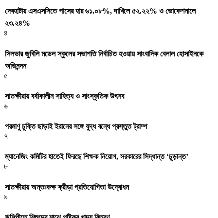
দেবহাটায় এসএসসিতে পাসের হার ৬১.০৮%, দাখিলে ৫২.২২% ও ভোকেশনালে
২৩.২৪%
৪
সিলভার জুবিলি মডেল স্কুলের সভাপতি নির্বাচিত হওয়ায় সাংবাদিক বেলাল হোসাইনকে
অভিনন্দন
৫
সাতক্ষীরায় বর্ষাকালীন সাহিত্য ও সাংস্কৃতিক উৎসব
৬
পরমাণু চুক্তি ছাড়াই ইরানের সঙ্গে যুদ্ধ বন্ধে প্রস্তুত ট্রাম্প
৭
ম্যানেজিং কমিটির হাতেই ফিরছে শিক্ষক নিয়োগ, সরকারের সিদ্ধান্ত ‘চূড়ান্ত’
৮
সাতক্ষীরায় অন্তঃকক্ষ ক্রীড়া প্রতিযোগিতা উদ্বোধন
৯
ঋশিল্পীতে শিশুদের মাঝে পুষ্টিকর খাদ্য বিতরণ