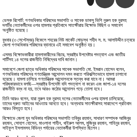
ডেস্ক রিপোর্ট: গণঅধিকার পরিষদের সভাপতি ও সাবেক ডাকসু ভিপি নুরুল হক নুরসহ
দলটির নেতাকর্মীদের ওপর হামলার প্রতিবাদে সাতক্ষীরায় বিক্ষোভ মিছিল ও সমাবেশ
অনুষ্ঠিত হয়েছে।
বুধবার (৩ সেপ্টেম্বর) বিকেলে শহরের নিউ মার্কেট মোড়স্থ শহীদ স. ম. আলাউদ্দীন চত্বরে
জেলা গণঅধিকার পরিষদের ব্যানারে এই সমাবেশ অনুষ্ঠিত হয়।
এসময় বিক্ষোভকারীরা হামলাকারীদের বিচার, স্বরাষ্ট্র উপদেষ্টার পদত্যাগ এবং জাতীয়
পার্টিসহ ১৪ দলের রাজনীতি নিষিদ্ধের দাবি জানান।
সমাবেশে জেলা ছাত্র অধিকার পরিষদের সাবেক সভাপতি মো. ইমরান হোসেন বলেন,
গণঅধিকার পরিষদের গণতান্ত্রিক আন্দোলন দমন করতে পরিকল্পিতভাবে হামলা চালানো
হয়েছে। হামলা চালিয়ে গণতান্ত্রিক আন্দোলনকে স্তব্ধ করা যাবে না। আমরা
পরিষ্কারভাবে বলছি—স্বরাষ্ট্র উপদেষ্টা যদি পদত্যাগ না করেন এবং জাপা-১৪ দলের
রাজনীতি বন্ধ না হয়, তবে আরও কঠোর আন্দোলন গড়ে তোলা হবে।
তিনি আরও বলেন, যারা নুরুল হক নুরসহ দলের নেতাকর্মীদের ওপর হামলা চালিয়েছে,
তাদের দ্রুত আইনের আওতায় আনতে হবে। অন্যথায় সাতক্ষীরাসহ সারাদেশে প্রতিবাদ
আরও বিস্তৃত হবে।
বিক্ষোভে জেলা যুব অধিকার পরিষদের সভাপতি তবিবুর রহমান, সাধারণ সম্পাদক আজিবুর
রহমান, সোহাগ হোসেন, মাওলানা শাহীন, খাইরুল আলম, মুজিবুর রহমান, শাহিনুর রহমান,
সাইফুল ইসলামসহ বিভিন্ন পর্যায়ের নেতাকর্মীরা উপস্থিত ছিলেন।