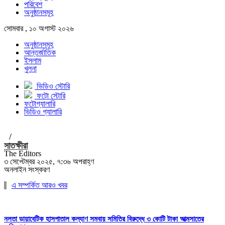
পরিবেশ
অনুষ্ঠানসমূহ
সোমবার , ১০ অগাস্ট ২০২৬
অনুষ্ঠানসমূহ
আন্তর্জাতিক
ইসলাম
খুলনা
ভিডিও স্টোরি
ফটো স্টোরি
ফটোগ্যালারি
ভিডিও গ্যালারি
/
সাতক্ষীরা
The Editors
৩ সেপ্টেম্বর ২০২৫, ৭:৩৬ অপরাহ্ণ
অনলাইন সংস্করণ
এ সম্পর্কিত আরও খবর
নলতা ডায়াবেটিক হাসপাতাল কল্যাণ সমবায় সমিতির বিরুদ্ধে ৩ কোটি টাকা আত্মসাতের