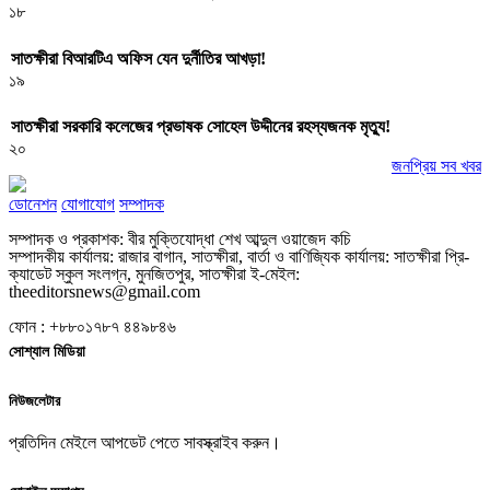
১৮
সাতক্ষীরা বিআরটিএ অফিস যেন দুর্নীতির আখড়া!
১৯
সাতক্ষীরা সরকারি কলেজের প্রভাষক সোহেল উদ্দীনের রহস্যজনক মৃত্যু!
২০
জনপ্রিয় সব খবর
ডোনেশন
যোগাযোগ
সম্পাদক
সম্পাদক ও প্রকাশক: বীর মুক্তিযোদ্ধা শেখ আব্দুল ওয়াজেদ কচি
সম্পাদকীয় কার্যালয়: রাজার বাগান, সাতক্ষীরা, বার্তা ও বাণিজ্যিক কার্যালয়: সাতক্ষীরা প্রি-
ক্যাডেট স্কুল সংলগ্ন, মুনজিতপুর, সাতক্ষীরা ই-মেইল:
theeditorsnews@gmail.com
ফোন : +৮৮০১৭৮৭ ৪৪৯৮৪৬
সোশ্যাল মিডিয়া
নিউজলেটার
প্রতিদিন মেইলে আপডেট পেতে সাবস্ক্রাইব করুন।