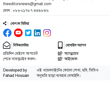
theeditorsnews@gmail.com
১১
তিন কারিগরের হাতে চার মাসে বোনা জামদানিতে জয়া
ফোন : +৮৮০১৭৮৭ ৪৪৯৮৪৬
আহসান
সোশ্যাল মিডিয়া
১২
মালয়েশিয়াকে গুঁড়িয়ে দিয়ে ৮৯ রানের জয় এইচপির
নিউজলেটার
মোবাইল অ্যাপস
১৩
সরকারি কর্মচারীদের বেতন-গ্রেড নিয়ে নতুন বার্তা
প্রতিদিন মেইলে আপডেট
অ্যান্ড্রয়েড
পেতে সাবস্ক্রাইব করুন।
আইফোন
১৪
তালায় ঘাস কাটতে গিয়ে বজ্রপাতে একজনের মৃত্যু
Developed by
এই ওয়েবসাইটের কোনো লেখা, ছবি, ভিডিও
Fahad Hossain
অনুমতি ছাড়া ব্যবহার বেআইনি।
১৫
নিশ্চিত হাম ও উপসর্গে আরও চারজনের মৃত্যু
১৬
চিঠি নিয়ে হাতেনাতে ধরা, কী করেছিলেন সাই পল্লবীর বাবা-
মা?