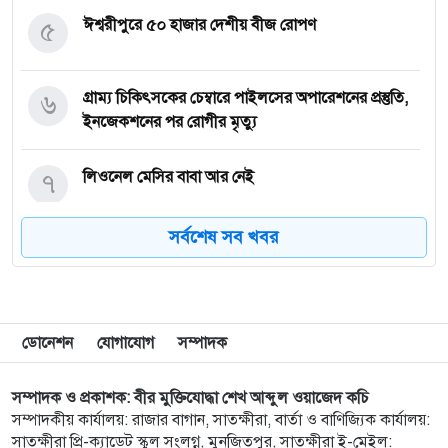
৫
ঈশ্বরীপুরে ৫০ হাজার দেশীয় বীজ রোপণ
৬
গ্রাম্য চিকিৎসকের চেম্বারে পাইলসের অপারেশনের প্রস্তুতি,
ইনজেকশনের পর রোগীর মৃত্যু
৭
লিওনেল মেসির বাবা আর নেই
সর্বশেষ সব খবর
৮
এসএসসি পরীক্ষার ফল প্রকাশ সোমবার সকাল ১০টায়,
যেভাবে জানা যাবে
৯
‘হাসিনা কার্ড’ খেলবেন, আবার বন্ধুত্বও চাইবেন—এভাবে
ডোনেশন
যোগাযোগ
সম্পাদক
সম্পর্ক হয় না: স্বরাষ্ট্রমন্ত্রী
সম্পাদক ও প্রকাশক: বীর মুক্তিযোদ্ধা শেখ আব্দুল ওয়াজেদ কচি
১০
‘আমি তাদের হাতেনাতে ধরেছিলাম’, দুই প্রাক্তন স্বামীকে
সম্পাদকীয় কার্যালয়: রাজার বাগান, সাতক্ষীরা, বার্তা ও বাণিজ্যিক কার্যালয়:
নিয়ে শ্বেতা
সাতক্ষীরা প্রি-ক্যাডেট স্কুল সংলগ্ন, মুনজিতপুর, সাতক্ষীরা ই-মেইল: