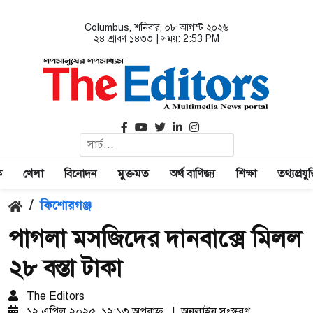
Columbus
, শনিবার, ০৮ আগস্ট ২০২৬
২৪ শ্রাবণ ১৪৩৩ | সময়:
2:53 PM
ক
খেলা
বিনোদন
মুক্তমত
অর্থ বাণিজ্য
শিক্ষা
তথ্যপ্রযুক্
/
কিশোরগঞ্জ
পাগলা মসজিদের দানবাক্সে মিলল
২৮ বস্তা টাকা
The Editors
১২ এপ্রিল ২০২৫, ১২:১৩ অপরাহ্ণ
|
অনলাইন সংস্করণ