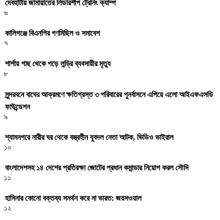
দেবহাটায় জামায়াতের লিডারশীপ ট্রেনিং ক্যাম্প
৬
কালিগঞ্জে বিএনপির গণমিছিল ও সমাবেশ
৭
শার্শায় গাছ থেকে পড়ে লন্ড্রি ব্যবসায়ীর মৃত্যু
৮
সুন্দরবনে বাঘের আক্রমণে ক্ষতিগ্রস্ত ৩ পরিবারের পুনর্বাসনে এগিয়ে এলো আইএফএসডি
ফাউন্ডেশন
৯
শ্যামনগরে নারীর ঘর থেকে বস্ত্রহীন যুবদল নেতা আটক, ভিডিও ভাইরাল
১০
বাংলাদেশসহ ১৪ দেশের প্রতিরক্ষা জোটের প্রধান কমান্ডার নিয়োগ করল সৌদি
১১
হাসিনার কোনো বক্তব্য সমর্থন করে না ভারত: জয়সওয়াল
১২