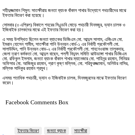
শহীদুজ্জামান শিমুল: সাতক্ষীরায় জনতা ব্যাংক বাঁকাল শাখার উদ্যোগে পথচারীদের মাঝে
ইফতার বিতরণ করা হয়েছে।
সোমবার (৩ এপ্রিল) বিকালে শহরের সিএন্ডবি মোড়ে পথচারী দিনমজুর, ভ্যান চালক ও
ইজিবাইক চালকদের মাঝে এই ইফতার বিতরণ করা হয়।
এ সময় উপস্থিত ছিলেন জনতা ব্যাংকের ডিজিএম মো. আব্দুস সালাম, এজিএম মো.
ইমরান হোসেন শামীম, সাতক্ষীরা পানি উন্নয়ন বোর্ড-১ এর নির্বাহী প্রকৌশলী মো.
সালাউদ্দিন, পানি উন্নয়ন বোড-২ এর নির্বাহী প্রকৌশলী মো. শাহনেওয়াজ তালুকদার,
জেলা ত্রাণ কর্মকতা মো. আব্দুল বাছেদ, পল্লী বিদ্যুৎ সমিতি ঝাউডাঙ্গা শাখার ডিজিএম
মো. রফিকুল ইসলাম, জনতা ব্যাংক বাঁকাল শাখার ম্যানেজার মো. শাহিনুর রহমান, সিনিয়র
অফিসার মো. আজিজুর রহমান, প্রাণ কৃষ্ণ মল্লিক, মো. শরিফুরজ্জামান, অলিউর নাসির,
মল্লিক সাদিকুর রহমান প্রমুখ।
এসময় শতাধিক পথচারী, ভ্যান ও ইজিবাইক চালক, দিনমজুরদের মাঝে ইফতার বিতরণ
করেন।
Facebook Comments Box
ইফতার বিতরণ
জনতা ব্যাংক
সাতক্ষীরা