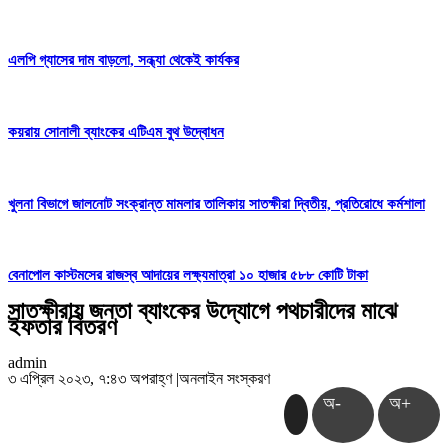
এলপি গ্যাসের দাম বাড়লো, সন্ধ্যা থেকেই কার্যকর
কয়রায় সোনালী ব্যাংকের এটিএম বুথ উদ্বোধন
খুলনা বিভাগে জালনোট সংক্রান্ত মামলার তালিকায় সাতক্ষীরা দ্বিতীয়, প্রতিরোধে কর্মশালা
বেনাপোল কাস্টমসের রাজস্ব আদায়ের লক্ষ্যমাত্রা ১০ হাজার ৫৮৮ কোটি টাকা
সাতক্ষীরায় জনতা ব্যাংকের উদ্যোগে পথচারীদের মাঝে
ইফতার বিতরণ
admin
৩ এপ্রিল ২০২৩, ৭:৪৩ অপরাহ্ণ
|
অনলাইন সংস্করণ
অ-
অ+