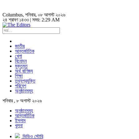
Columbus
, শনিবার, ০৮ আগস্ট ২০২৬
২৪ শ্রাবণ ১৪৩৩ | সময়:
2:29 AM
জাতীয়
আন্তর্জাতিক
খেলা
বিনোদন
মুক্তমত
অর্থ বাণিজ্য
শিক্ষা
তথ্যপ্রযুক্তি
পরিবেশ
অনুষ্ঠানসমূহ
শনিবার , ৮ অগাস্ট ২০২৬
অনুষ্ঠানসমূহ
আন্তর্জাতিক
ইসলাম
খুলনা
ভিডিও স্টোরি