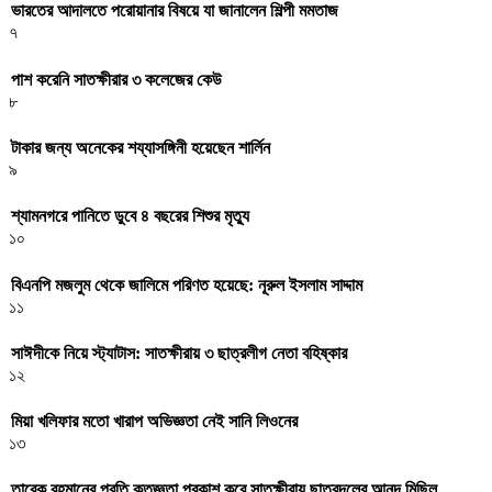
ভারতের আদালতে পরোয়ানার বিষয়ে যা জানালেন শিল্পী মমতাজ
৭
পাশ করেনি সাতক্ষীরার ৩ কলেজের কেউ
৮
টাকার জন্য অনেকের শয্যাসঙ্গিনী হয়েছেন শার্লিন
৯
শ্যামনগরে পানিতে ডুবে ৪ বছরের শিশুর মৃত্যু
১০
বিএনপি মজলুম থেকে জালিমে পরিণত হয়েছে: নূরুল ইসলাম সাদ্দাম
১১
সাঈদীকে নিয়ে স্ট্যাটাস: সাতক্ষীরায় ৩ ছাত্রলীগ নেতা বহিষ্কার
১২
মিয়া খলিফার মতো খারাপ অভিজ্ঞতা নেই সানি লিওনের
১৩
তারেক রহমানের প্রতি কৃতজ্ঞতা প্রকাশ করে সাতক্ষীরায় ছাত্রদলের আনন্দ মিছিল